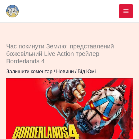
Перейти
до
вмісту
Час покинути Землю: представлений
божевільний Live Action трейлер
Borderlands 4
Залишити коментар
/
Новини
/ Від
Юмі