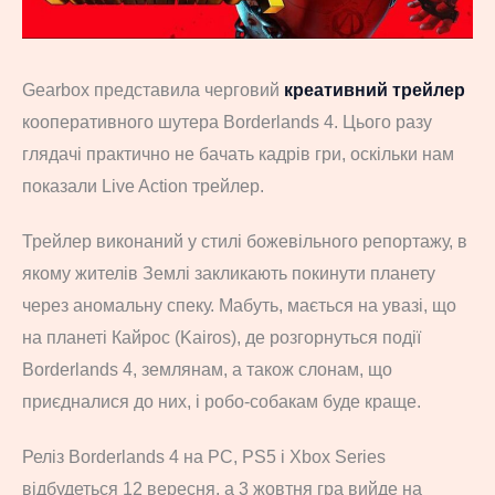
Gearbox представила черговий
креативний трейлер
кооперативного шутера Borderlands 4. Цього разу
глядачі практично не бачать кадрів гри, оскільки нам
показали Live Action трейлер.
Трейлер виконаний у стилі божевільного репортажу, в
якому жителів Землі закликають покинути планету
через аномальну спеку. Мабуть, мається на увазі, що
на планеті Кайрос (Kairos), де розгорнуться події
Borderlands 4, землянам, а також слонам, що
приєдналися до них, і робо-собакам буде краще.
Реліз Borderlands 4 на PC, PS5 і Xbox Series
відбудеться 12 вересня, а 3 жовтня гра вийде на