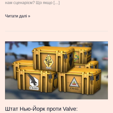
нам сценарієм? Що якщо […]
Dune:
Читати далі »
Awakening
–
крутий
виживач
чи
мертва
ММО?
Огляд
в
2026
Штат Нью-Йорк проти Valve: