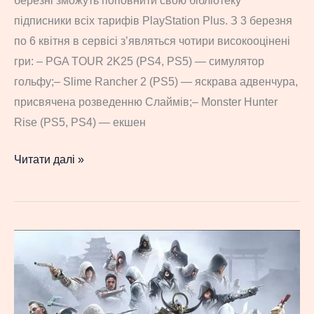
березні зможуть поповнити свою бібліотеку
в
підписники всіх тарифів PlayStation Plus. З 3 березня
епічності
по 6 квітня в сервісі з’являться чотири високооцінені
гри
гри: – PGA TOUR 2K25 (PS4, PS5) — симулятор
гольфу;– Slime Rancher 2 (PS5) — яскрава адвенчура,
присвячена розведенню Слаймів;– Monster Hunter
Rise (PS5, PS4) — екшен
У
Читати далі »
березні
Sony
подарує
підписникам
PS
Plus
чотири