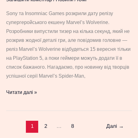
Sony та Insomniac Games розкрили дату релізу
супергеройського екшену Marvel’s Wolverine.
Розробники випустили тизер на кілька секунд, який не
розкрив жодної деталі гри, але повідомив головне —
реліз Marvel’s Wolverine відбудеться 15 вересня тільки
на PlayStation 5, а поки геймери можуть додати її в
список бажаного. Нагадаємо, про новинку від творців
успішної серії Marvel’s Spider-Man,
Офіційно:
Читати далі »
брутальний
екшен
Marvel’s
1
2
…
8
Далі
→
Wolverine
вийде