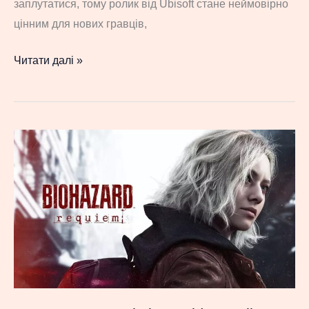
заплутатися, тому ролик від Ubisoft стане неймовірно
цінним для нових гравців,
На
Читати далі »
замітку
новачкам:
Ubisoft
роз’яснила
хронологію
подій
усіх
частин
Assassin’s
Creed