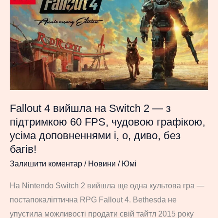
Shatterverse
отримала
віковий
рейтинг
Fallout 4 вийшла на Switch 2 — з
підтримкою 60 FPS, чудовою графікою,
усіма доповненнями і, о, диво, без
багів!
Залишити коментар
/
Новини
/
Юмі
На Nintendo Switch 2 вийшла ще одна культова гра —
постапокаліптична RPG Fallout 4. Bethesda не
упустила можливості продати свій тайтл 2015 року