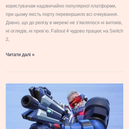
користувачам надзвичайно популярної платформи,
при цьому якість порту перевершило всі очікування.
Дивно, що до релізу в мережі не з’являлося ні витоків,
ні оглядів, ні прев’ю. Fallout 4 чудово працює на Switch
2,
Fallout
Читати далі »
4
вийшла
на
Switch
2
—
з
підтримкою