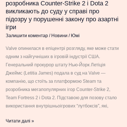
розробника Counter-Strike 2 і Dota 2
викликають до суду у справі про
підозру у порушенні закону про азартні
ігри
Залишити коментар
/
Новини
/
Юмі
Valve опинилася в епіцентрі розгляду, яке може стати
одним з найгучніших в ігровій індустрії США.
Генеральний прокурор штату Нью-Йорк Летіція
Джеймс (Letitia James) подала в суд на Valve —
компанію, що стоїть за платформою Steam та
розробника мегапопулярних ігор Counter-Strike 2,
Team Fortress 2 і Dota 2. Підставою для позову стало
використання внутрішньоігрових “лутбоксів”, які,
Штат
Читати далі »