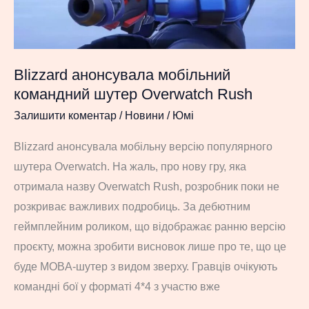
60
FPS,
чудовою
графікою,
Blizzard анонсувала мобільний
усіма
командний шутер Overwatch Rush
доповненнями
Залишити коментар
/
Новини
/
Юмі
і,
о,
Blizzard анонсувала мобільну версію популярного
диво,
шутера Overwatch. На жаль, про нову гру, яка
без
отримала назву Overwatch Rush, розробник поки не
багів!
розкриває важливих подробиць. За дебютним
геймплейним роликом, що відображає ранню версію
проєкту, можна зробити висновок лише про те, що це
буде MOBA-шутер з видом зверху. Гравців очікують
командні бої у форматі 4*4 з участю вже