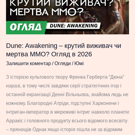
Dune: Awakening – крутий виживач чи
мертва ММО? Огляд в 2026
Залишити коментар
/
Огляди
/
Юмі
З історією культового твору Френка Герберта “Дюна”
наразі, в тому числі завдяки серії стратегічних ігор і
останній екранізації Денні Вільньова, знайома ледь не
кожному. Благородні Атріди, підступні Харконени і
інтриган-імператор в мереживі інтриг навколо планети
Арракіс і головного продукту всього відомого всесвіту
– прянощів Однак якщо історія пішла не за відомим