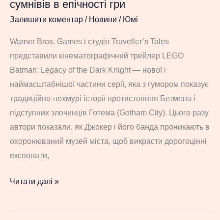
сумнівів в епічності гри
про
Залишити коментар
/
Новини
/
Юмі
підозру
у
Warner Bros. Games і студія Traveller’s Tales
порушенні
представили кінематографічний трейлер LEGO
закону
Batman: Legacy of the Dark Knight — нової і
про
наймасштабнішої частини серії, яка з гумором показує
азартні
традиційно-похмурі історії протистояння Бетмена і
ігри
підступних злочинців Готема (Gotham City). Цього разу
автори показали, як Джокер і його банда проникають в
охоронюваний музей міста, щоб викрасти дорогоцінні
експонати,
Ці
Читати далі »
кубики
можуть