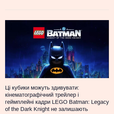
Нью-
Йорк
проти
Valve:
розробника
Counter-
Strike
2
і
Dota
2
викликають
Ці кубики можуть здивувати:
до
кінематографічний трейлер і
суду
геймплейні кадри LEGO Batman: Legacy
у
of the Dark Knight не залишають
справі