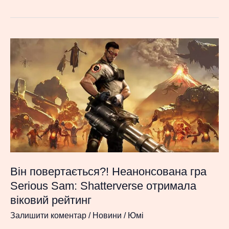
в
захваті
від
Resident
Evil
Requiem
—
ідея
Capcom
з
двома
протагоністами
Він повертається?! Неанонсована гра
визнана
Serious Sam: Shatterverse отримала
надзвичайно
віковий рейтинг
вдалою
Залишити коментар
/
Новини
/
Юмі