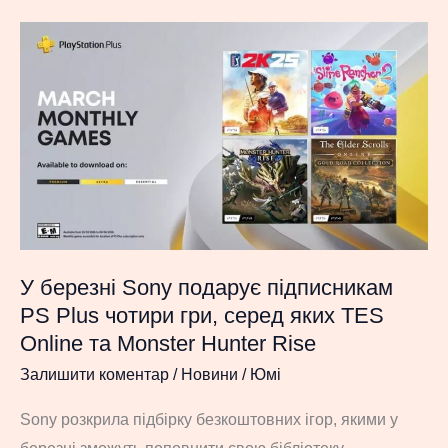
здивувати:
кінематографічний
трейлер
і
геймплейні
кадри
LEGO
Batman:
Legacy
of
У березні Sony подарує підписникам
the
PS Plus чотири гри, серед яких TES
Dark
Online та Monster Hunter Rise
Knight
Залишити коментар
/
Новини
/
Юмі
не
залишають
Sony розкрила підбірку безкоштовних ігор, якими у
сумнівів