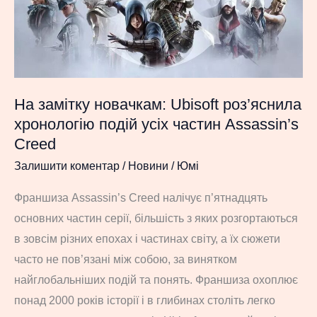
гри,
серед
яких
TES
Online
На замітку новачкам: Ubisoft роз’яснила
та
хронологію подій усіх частин Assassin’s
Monster
Creed
Hunter
Залишити коментар
/
Новини
/
Юмі
Rise
Франшиза Assassin’s Creed налічує п’ятнадцять
основних частин серії, більшість з яких розгортаються
в зовсім різних епохах і частинах світу, а їх сюжети
часто не пов’язані між собою, за винятком
найглобальніших подій та понять. Франшиза охоплює
понад 2000 років історії і в глибинах століть легко