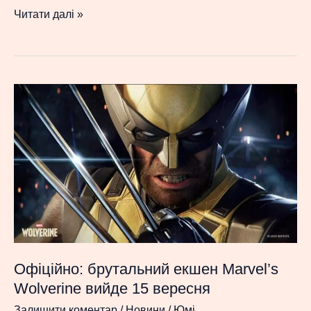
Blizzard
Читати далі »
анонсувала
мобільний
командний
шутер
Overwatch
Rush
Офіційно: брутальний екшен Marvel’s
Wolverine вийде 15 вересня
Залишити коментар
/
Новини
/
Юмі