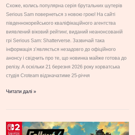
Схоже, колись популярна серія брутальних шутерів
Serious Sam повернеться з новою грою! На сайті
південнокорейського кваліфікаційного агентства
виявлений віковий рейтинг, виданий неанонсованій
грі Serious Sam: Shatterverse. Зазвичай така
інформація з’являється незадовго до офіційного
анонсу і свідчить про те, що новинка майже готова до
релізу. А оскільки 21 березня 2026 року хорватська
студія Croteam відзначатиме 25-річчя
Він
Читати далі »
повертається?!
Неанонсована
гра
Serious
Sam: