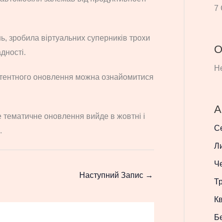
7 
ь, зробила віртуальних суперників трохи
О
дності.
Не
онтентного оновлення можна ознайомитися
А
 тематичне оновлення вийде в жовтні і
С
.
Л
Ч
Наступний Запис
→
Т
Кв
Б