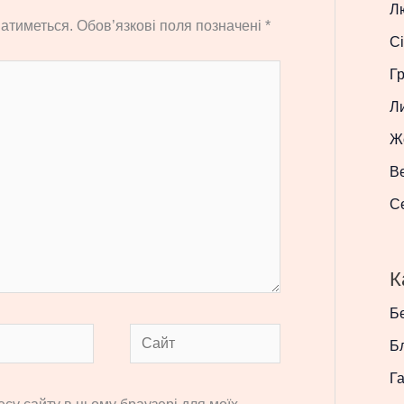
Л
атиметься.
Обов’язкові поля позначені
*
Сі
Г
Л
Ж
В
С
К
Бе
Сайт
Б
Г