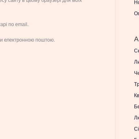
ресу сайту в цьому браузері для моїх
Н
О
рі по email.
A
си електронною поштою.
С
Л
Ч
Т
Кв
Б
Л
Сі