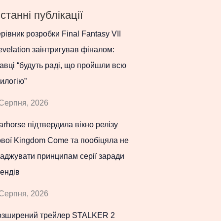
станні публікації
рівник розробки Final Fantasy VII
velation заінтригував фіналом:
авці “будуть раді, що пройшли всю
илогію”
Серпня, 2026
rhorse підтвердила вікно релізу
вої Kingdom Come та пообіцяла не
аджувати принципам серії заради
ендів
Серпня, 2026
озширений трейлер STALKER 2