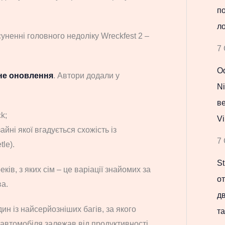
по
ло
ненні головного недоліку Wreckfest 2 –
7 
Оф
не оновлення
. Автори додали у
Ni
в
k;
Vi
йні якої вгадується схожість із
7 
le).
St
еків, з яких сім – це варіації знайомих за
о
ва.
д
н із найсерйозніших багів, за якого
та
 автомобіля залежав від продуктивності