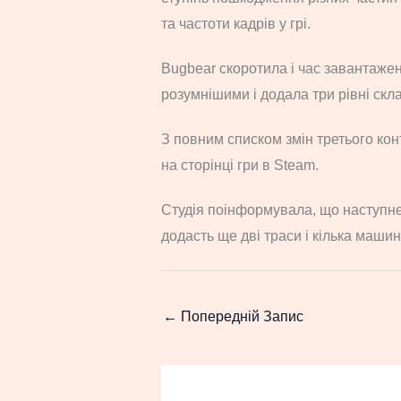
та частоти кадрів у грі.
Bugbear скоротила і час завантажен
розумнішими і додала три рівні скла
З повним списком змін третього к
на сторінці гри в Steam.
Студія поінформувала, що наступне
додасть ще дві траси і кілька машин
←
Попередній Запис