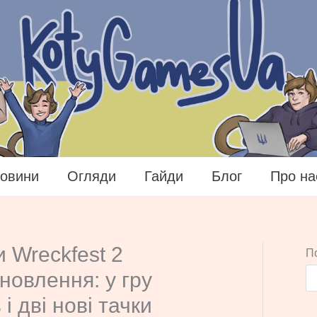
овини
Огляди
Гайди
Блог
Про на
 Wreckfest 2
П
новлення: у гру
 і дві нові тачки