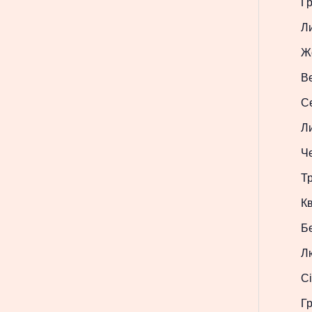
Г
Л
Ж
В
С
Л
Ч
Т
Кв
Б
Л
Сі
Г