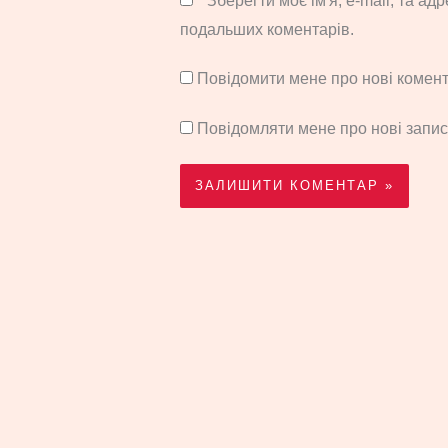
Зберегти моє ім'я, e-mail, та ад
подальших коментарів.
Повідомити мене про нові комента
Повідомляти мене про нові запи