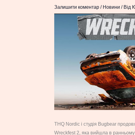
Залишити коментар
/
Новини
/ Від
THQ Nordic і студія Bugbear продов
Wreckfest 2, яка вийшла в ранньому 