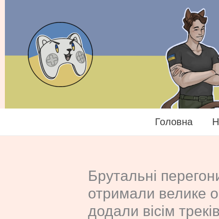
Перейти
до
вмісту
Головна
Н
Брутальні перегони
отримали велике о
додали вісім треків