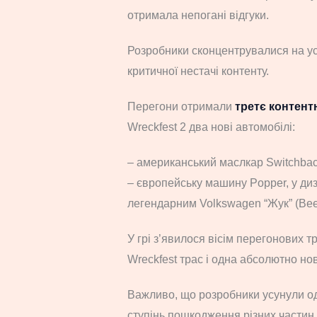
отримала непогані відгуки.
Розробники сконцентрувалися на усу
критичної нестачі контенту.
Перегони отримали
третє контент
Wreckfest 2 два нові автомобілі:
– американський маслкар Switchbac
– європейську машину Popper, у диза
легендарним Volkswagen “Жук” (Beet
У грі з’явилося вісім перегонових тр
Wreckfest трас і одна абсолютно но
Важливо, що розробники усунули оди
ступінь пошкодження різних частин