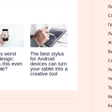
Л
Сі
Г
Л
Ж
В
’s worst
The best stylus
design:
for Android
С
 this even
devices can turn
ble?
your tablet into a
Л
creative tool
Ч
Т
Кв
Б