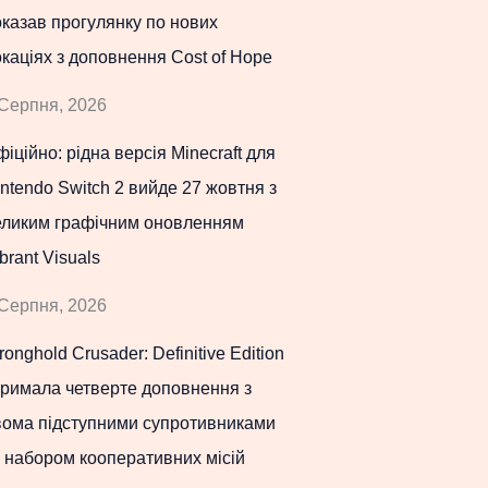
казав прогулянку по нових
каціях з доповнення Cost of Hope
Серпня, 2026
іційно: рідна версія Minecraft для
ntendo Switch 2 вийде 27 жовтня з
еликим графічним оновленням
brant Visuals
Серпня, 2026
ronghold Crusader: Definitive Edition
тримала четверте доповнення з
вома підступними супротивниками
 набором кооперативних місій