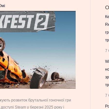
Юмі
О
Ке
Re
гр
тр
7 
Wa
но
зр
тр
7 
жують розвиток брутальної гоночної гри
Р
доступі Steam у березні 2025 року і