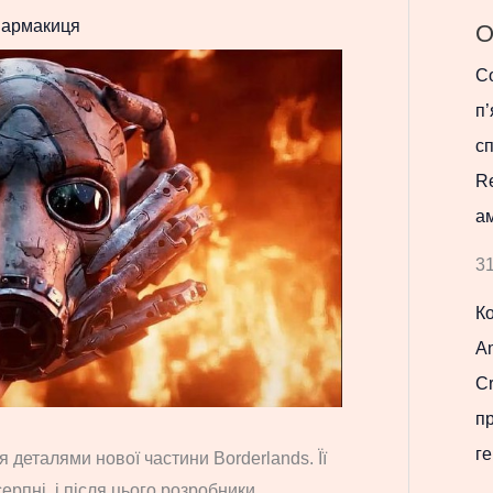
армакиця
О
Co
п’
с
R
ам
31
К
Am
Cr
п
ге
 деталями нової частини Borderlands. Її
ерпні, і після цього розробники