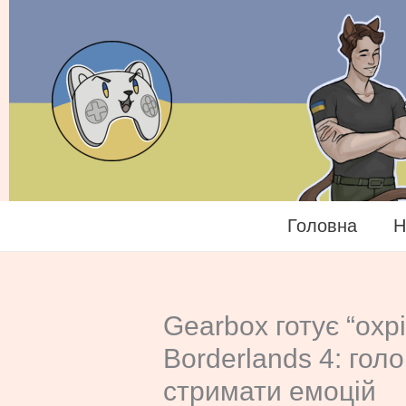
Перейти
до
вмісту
Головна
Н
Gearbox готує “охр
Borderlands 4: гол
стримати емоцій