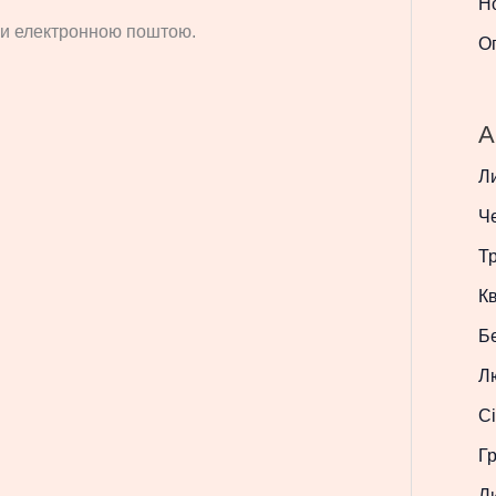
Н
си електронною поштою.
О
A
Л
Ч
Т
Кв
Б
Л
Сі
Г
Л