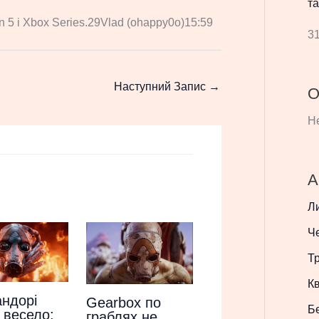
та
n 5 і Xbox Series.29Vlad (ohappy0o)15:59
31
Наступний Запис
→
О
Не
А
Л
Ч
Т
Кв
ндорі
Gearbox по
Б
 весело:
граблях не