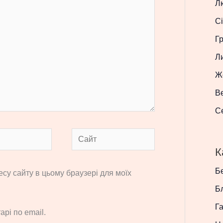
Л
Сі
Г
Л
Ж
В
С
Сайт
К
Бе
ресу сайту в цьому браузері для моїх
Б
Г
рі по email.