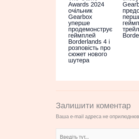
Awards 2024
Gear
очільник
пред
Gearbox
перш
уперше
гейм
продемонструє
трей
геймплей
Borde
Borderlands 4 і
розповість про
сюжет нового
шутера
Залишити коментар
Ваша e-mail адреса не оприлюднюв
Введіть