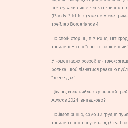
показували лише кілька скриншотів.
(Randy Pitchford) уже не може трим
трейлер Borderlands 4.
На своїй сторінці в X Ренді Пітчфор
трейлером і він “просто охріненний”
У коментарях розробник також згад
ролика, щоб дізнатися реакцію публ
“знесе дах”.
Цікаво, коли вийде охріненний трей
Awards 2024, випадково?
Найімовірніше, саме 12 грудня пуб
трейлер нового шутера від Gearbox