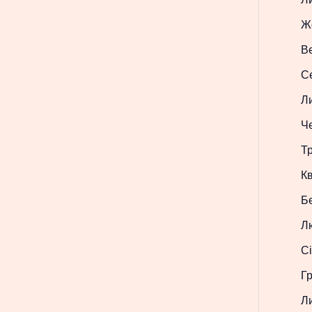
Ж
В
С
Л
Ч
Т
Кв
Б
Л
Сі
Г
Л