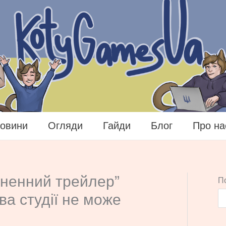
овини
Огляди
Гайди
Блог
Про на
іненний трейлер”
П
ова студії не може