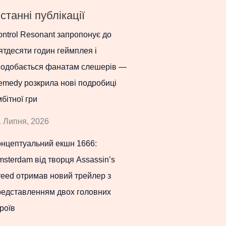
станні публікації
ntrol Resonant запропонує до
ятдесяти годин геймплея і
подобається фанатам слешерів —
emedy розкрила нові подробиці
бітної гри
 Липня, 2026
онцептуальний екшн 1666:
sterdam від творця Assassin’s
eed отримав новий трейлер з
редставленням двох головних
роїв