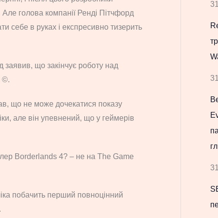
31
 Але голова компанії Ренді Пітчфорд
Re
ати себе в руках і експресивно тизерить
т
W
д заявив, що закінчує роботу над
31
 ©.
В
ав, що не може дочекатися показу
Ev
іки, але він упевнений, що у геймерів
па
гл
лер Borderlands 4? – не на The Game
31
S
ліка побачить перший повноцінний
пе
.