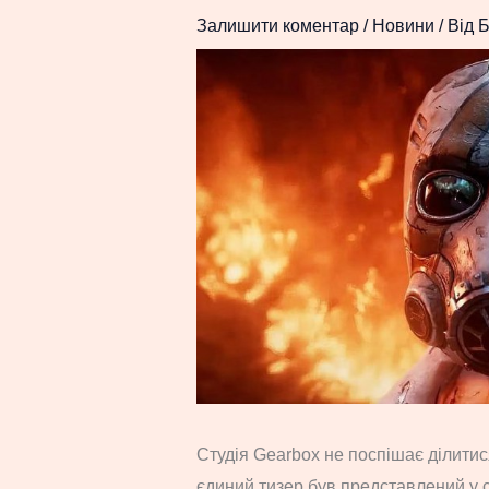
Залишити коментар
/
Новини
/ Від
Б
Студія Gearbox не поспішає ділитися
єдиний тизер був представлений у с