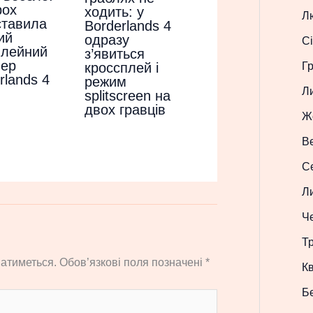
box
ходить: у
Л
ставила
Borderlands 4
ий
одразу
Сі
плейний
з’явиться
лер
кроссплей і
Г
rlands 4
режим
Л
splitscreen на
двох гравців
Ж
В
С
Л
Ч
Т
атиметься.
Обов’язкові поля позначені
*
Кв
Б