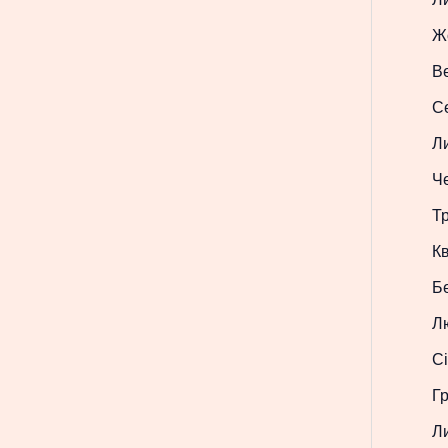
Ж
В
С
Л
Ч
Т
Кв
Б
Л
Сі
Г
Л