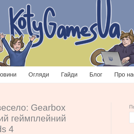
овини
Огляди
Гайди
Блог
Про на
весело: Gearbox
П
ий геймплейний
ds 4