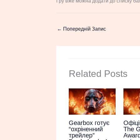
Гру вже можна додати до списку б
←
Попередній Запис
Related Posts
Gearbox готує
Офіці
“охріненний
The 
трейлер”
Award