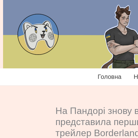
Перейти
до
вмісту
Головна
Н
На Пандорі знову 
представила перш
трейлер Borderlan