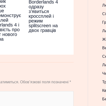
ник
Borderlands 4
box
Л
одразу
ше
з’явиться
Сі
емонструє
кроссплей і
плей
режим
Г
rlands 4 і
splitscreen на
вість про
двох гравців
Л
 нового
ра
Ж
В
С
Л
Ч
атиметься.
Обов’язкові поля позначені
*
Т
Кв
Б