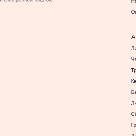
Н
О
A
Л
Ч
Т
Кв
Б
Л
Сі
Г
Л