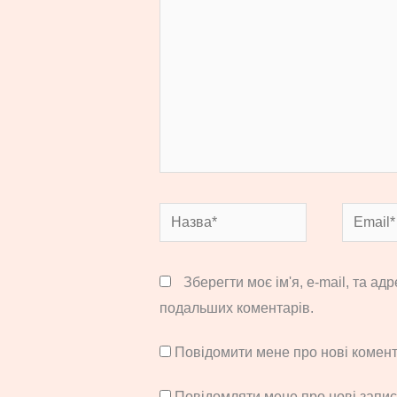
Назва*
Email*
Зберегти моє ім'я, e-mail, та ад
подальших коментарів.
Повідомити мене про нові комента
Повідомляти мене про нові запи