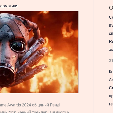
армакиця
О
Co
п’
с
R
ам
31
К
Am
Cr
п
ге
ame Awards 2024 обіцяний Ренді
мий “охріненний трейлер, від якого у