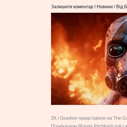
Залишити коментар
/
Новини
/ Від
Б
2K і Gearbox представили на The G
Пітчфордом (Randy Pitchford) той са