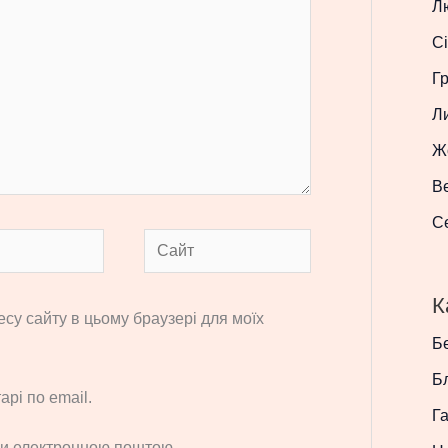
Л
Сі
Г
Л
Ж
В
С
Сайт
К
ресу сайту в цьому браузері для моїх
Бе
Б
рі по email.
Г
си електронною поштою.