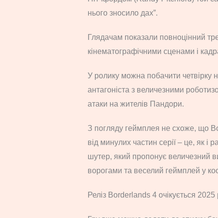
нього зносило дах”.
Глядачам показали повноцінний т
кінематографічними сценами і кадр
У ролику можна побачити четвірку н
антагоніста з величезними роботиз
атаки на жителів Пандори.
З погляду геймплея не схоже, що Bo
від минулих частин серії – це, як і
шутер, який пропонує величезний ви
ворогами та веселий геймплей у к
Реліз Borderlands 4 очікується 2025 