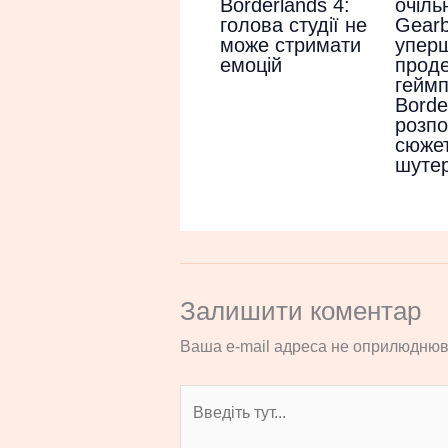
Borderlands 4:
очіль
голова студії не
Gear
може стримати
упер
емоцій
прод
гейм
Borde
розпо
сюжет
шуте
Залишити коментар
Ваша e-mail адреса не оприлюднюв
Введіть
тут...