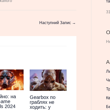
ажаного
та
31
Наступний Запис
→
О
Не
А
Л
Ч
Т
йно: на
Gearbox по
Кв
Game
граблях не
s 2024
ходить: у
Б