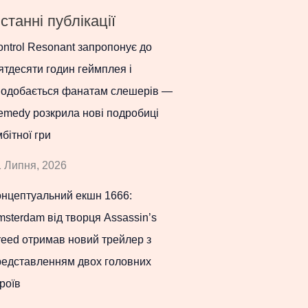
станні публікації
ntrol Resonant запропонує до
ятдесяти годин геймплея і
подобається фанатам слешерів —
emedy розкрила нові подробиці
бітної гри
 Липня, 2026
онцептуальний екшн 1666:
sterdam від творця Assassin’s
eed отримав новий трейлер з
редставленням двох головних
роїв