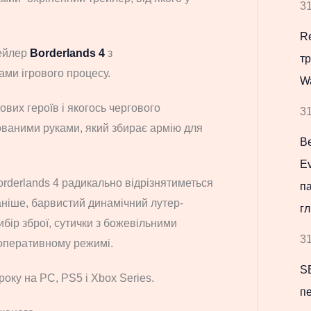
31
Re
рейлер
Borderlands 4
з
т
ами ігрового процесу.
W
ових героїв і якогось чергового
31
ованими руками, який збирає армію для
В
Ev
rderlands 4 радикально відрізнятиметься
па
 раніше, барвистий динамічний лутер-
гл
бір зброї, сутички з божевільними
31
ооперативному режимі.
S
року на PC, PS5 і Xbox Series.
пе