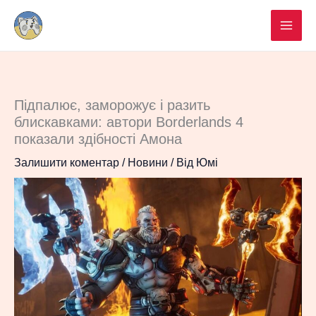
Перейти
до
вмісту
Підпалює, заморожує і разить
блискавками: автори Borderlands 4
показали здібності Амона
Залишити коментар
/
Новини
/ Від
Юмі