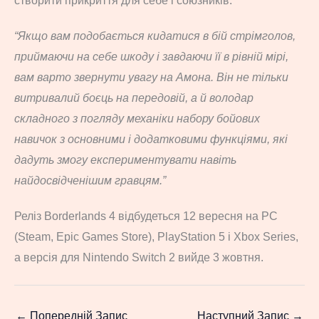
створити прикриття для себе і союзників.
“Якщо вам подобається кидатися в бій стрімголов,
приймаючи на себе шкоду і завдаючи її в рівній мірі,
вам варто звернути увагу на Амона. Він не тільки
витривалий боєць на передовій, а й володар
складного з погляду механіки набору бойових
навичок з основними і додатковими функціями, які
дадуть змогу експериментувати навіть
найдосвідченішим гравцям.”
Реліз Borderlands 4 відбудеться 12 вересня на PC
(Steam, Epic Games Store), PlayStation 5 і Xbox Series,
а версія для Nintendo Switch 2 вийде 3 жовтня.
←
Попередній Запис
Наступний Запис
→