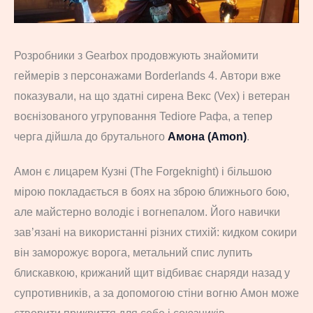
Розробники з Gearbox продовжують знайомити
геймерів з персонажами Borderlands 4. Автори вже
показували, на що здатні сирена Векс (Vex) і ветеран
воєнізованого угруповання Tediore Рафа, а тепер
черга дійшла до брутального
Амона (Amon)
.
Амон є лицарем Кузні (The Forgeknight) і більшою
мірою покладається в боях на зброю ближнього бою,
але майстерно володіє і вогнепалом. Його навички
зав’язані на використанні різних стихій: кидком сокири
він заморожує ворога, метальний спис лупить
блискавкою, крижаний щит відбиває снаряди назад у
супротивників, а за допомогою стіни вогню Амон може