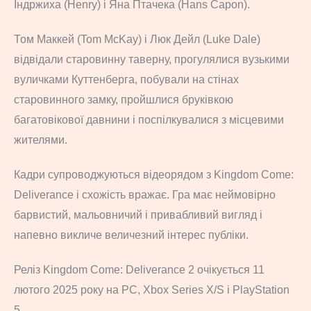
Індржиха (Henry) і Яна Птачека (Hans Capon).
Том Маккей (Tom McKay) і Люк Дейл (Luke Dale)
відвідали старовинну таверну, прогулялися вузькими
вуличками Куттенберга, побували на стінах
старовинного замку, пройшлися бруківкою
багатовікової давнини і поспілкувалися з місцевими
жителями.
Кадри супроводжуються відеорядом з Kingdom Come:
Deliverance і схожість вражає. Гра має неймовірно
барвистий, мальовничий і привабливий вигляд і
напевно викличе величезний інтерес публіки.
Реліз Kingdom Come: Deliverance 2 очікується 11
лютого 2025 року на PC, Xbox Series X/S і PlayStation
5