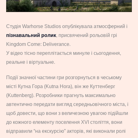
Студія Warhorse Studios опублікувала атмосферний і
пізнавальний ролик
, присвячений рольовій грі
Kingdom Come: Deliverance.
У відео тісно переплітається минуле і сьогодення,
реальне і віртуальне.
Події значної частини гри розгорнуться в чеському
місті Кутна Гора (Kutna Hora), він же Куттенберг
(Kuttenberg). Розробники прагнуть максимально
автентично передати вигляд середньовічного міста, і
щоб довести, що вони з величезною увагою підійшли
до кожного елементу поселення XVI століття, вони
відправили “на екскурсію” акторів, які виконали ролі