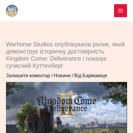
Перейти
до
вмісту
Warhorse Studios опублікувала ролик, який
демонструє історичну достовірність
Kingdom Come: Deliverance і показує
сучасний Куттенберг
Залишити коментар
/
Новини
/ Від
Бармакиця