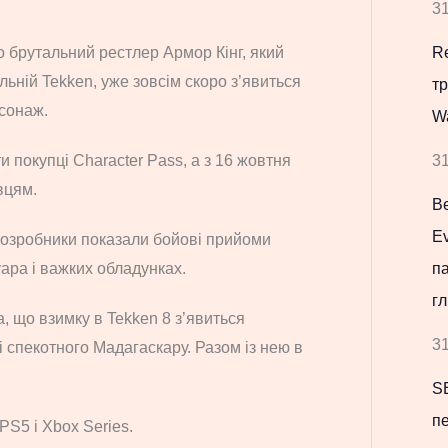
31
Re
 брутальний рестлер Армор Кінг, який
льній Tekken, уже зовсім скоро з’явиться
т
рсонаж.
W
31
 покупці Character Pass, а з 16 жовтня
вцям.
В
Ev
розробники показали бойові прийоми
па
уара і важких обладунках.
гл
, що взимку в Tekken 8 з’явиться
31
і спекотного Мадагаскару. Разом із нею в
S
пе
PS5 і Xbox Series.