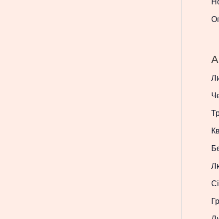
Н
О
A
Л
Ч
Т
Кв
Б
Л
Сі
Г
Л