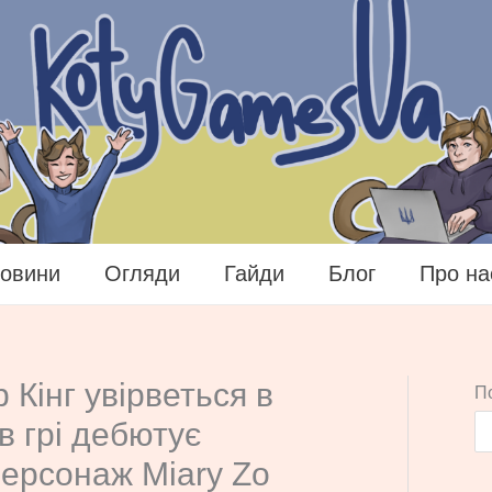
овини
Огляди
Гайди
Блог
Про на
 Кінг увірветься в
П
в грі дебютує
ерсонаж Miary Zo