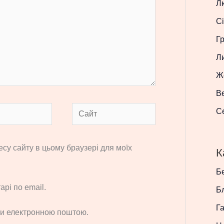
Л
Сі
Г
Л
Ж
В
Сайт
С
ресу сайту в цьому браузері для моїх
К
Бе
рі по email.
Б
Г
си електронною поштою.