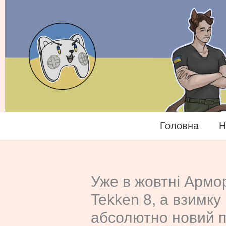
Перейти
до
вмісту
Головна
Н
Уже в жовтні Армор
Tekken 8, а взимку 
абсолютно новий п