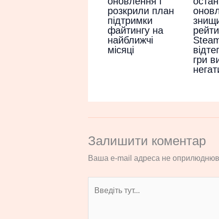
остан
оновлення і
оновл
розкрили план
знищ
підтримки
рейти
файтингу на
Steam
найближчі
відте
місяці
гри в
негат
Залишити коментар
Ваша e-mail адреса не оприлюднюв
Введіть
тут...