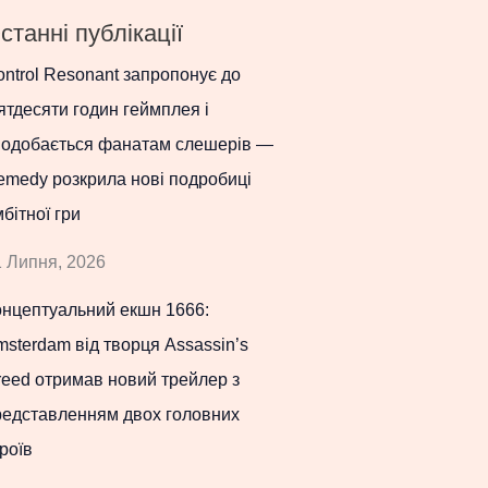
станні публікації
ntrol Resonant запропонує до
ятдесяти годин геймплея і
подобається фанатам слешерів —
emedy розкрила нові подробиці
бітної гри
 Липня, 2026
онцептуальний екшн 1666:
sterdam від творця Assassin’s
eed отримав новий трейлер з
редставленням двох головних
роїв