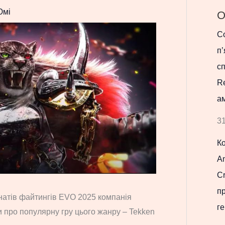
Юмі
О
Co
п’
с
R
ам
31
К
Am
Cr
п
натів файтингів EVO 2025 компанія
ге
про популярну гру цього жанру – Tekken