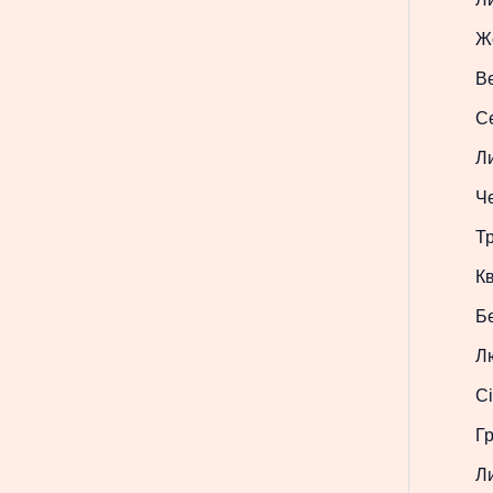
Ж
В
С
Л
Ч
Т
Кв
Б
Л
Сі
Г
Л