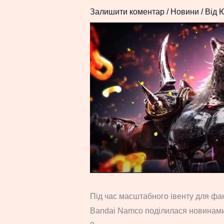
Залишити коментар
/
Новини
/ Від
Під час масштабного івенту для фа
Bandai Namco поділилася новинами 