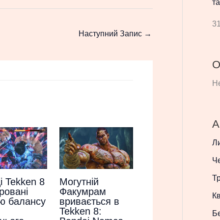
та
31
Наступний Запис
→
О
Не
А
Л
Ч
Т
Могутній
і Tekken 8
Факумрам
ровані
Кв
вривається в
ю балансу
Tekken 8:
Б