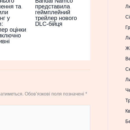
Bandai Namco
нього
представила
ення та
Л
геймплейний
или
Сі
трейлер нового
нг у
DLC-бійця
:
Г
пер оцінки
иключно
Л
ивні
Ж
В
С
Л
Ч
атиметься.
Обов’язкові поля позначені
*
Т
Кв
Б