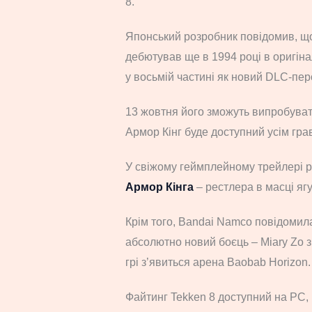
8.
Японський розробник повідомив, що
дебютував ще в 1994 році в оригіна
у восьмій частині як новий DLC-пе
13 жовтня його зможуть випробувати
Армор Кінг буде доступний усім гра
У свіжому геймплейному трейлері 
Армор Кінга
– рестлера в масці яг
Крім того, Bandai Namco повідомила
абсолютно новий боєць – Miary Zo з
грі з’явиться арена Baobab Horizon.
Файтинг Tekken 8 доступний на PC, 