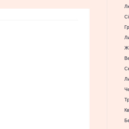
Л
Сі
Г
Л
Ж
В
С
Л
Ч
Т
Кв
Б