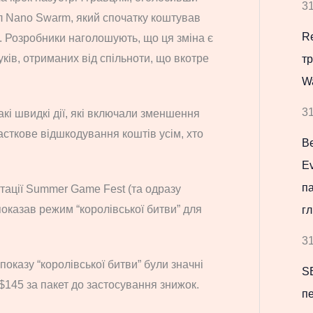
31
л Nano Swarm, який спочатку коштував
Re
0. Розробники наголошують, що ця зміна є
ків, отриманих від спільноти, що вкотре
т
W
31
кі швидкі дії, які включали зменшення
асткове відшкодування коштів усім, хто
В
Ev
па
нтації Summer Game Fest (та одразу
показав режим “королівської битви” для
гл
31
казу “королівської битви” були значні
S
и $145 за пакет до застосування знижок.
пе