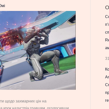
Юмі
О
Co
п’
с
R
ам
31
К
Am
Cr
п
ге
оти щодо захмарних цін на
а крок назустріч гравцям, оголосивши