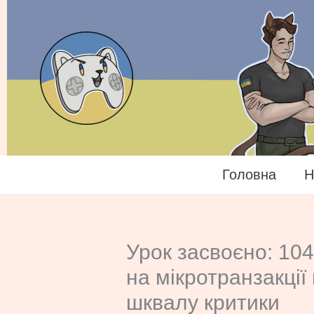
Перейти
до
вмісту
Головна
Н
Урок засвоєно: 10
на мікротранзакції 
шквалу критики