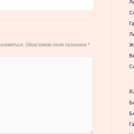
Л
Сі
Г
Л
атиметься.
Обов’язкові поля позначені
*
Ж
В
С
К
Бе
Б
Г