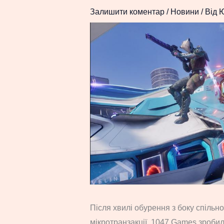
Залишити коментар
/
Новини
/ Від
Після хвилі обурення з боку спільн
мікротранзакції, 1047 Games зробил