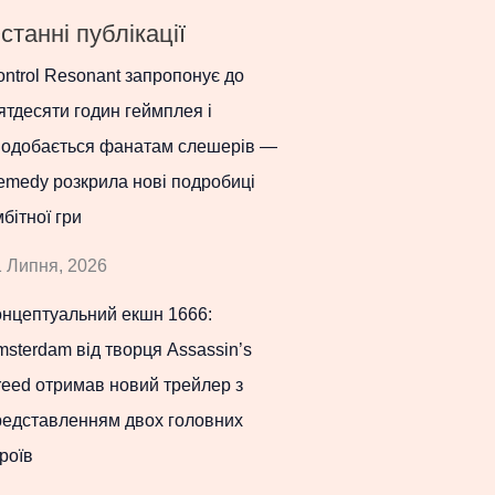
станні публікації
ntrol Resonant запропонує до
ятдесяти годин геймплея і
подобається фанатам слешерів —
emedy розкрила нові подробиці
бітної гри
 Липня, 2026
онцептуальний екшн 1666:
sterdam від творця Assassin’s
eed отримав новий трейлер з
редставленням двох головних
роїв