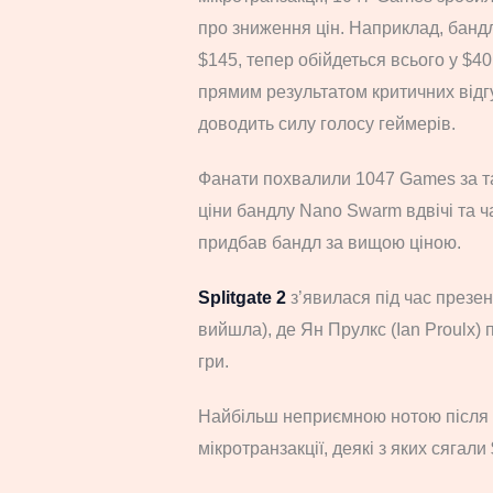
про зниження цін. Наприклад, банд
$145, тепер обійдеться всього у $4
прямим результатом критичних відгу
доводить силу голосу геймерів.
Фанати похвалили 1047 Games за та
ціни бандлу Nano Swarm вдвічі та ч
придбав бандл за вищою ціною.
Splitgate 2
з’явилася під час презе
вийшла), де Ян Прулкс (Ian Proulx) 
гри.
Найбільш неприємною нотою після по
мікротранзакції, деякі з яких сягал