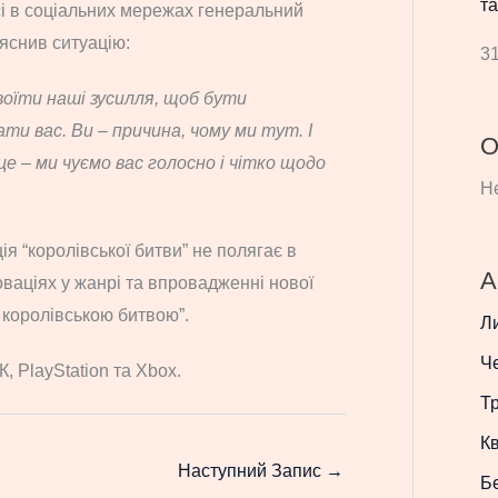
та
і в соціальних мережах генеральний
яснив ситуацію:
31
воїти наші зусилля, щоб бути
ти вас. Ви – причина, чому ми тут. І
О
це – ми чуємо вас голосно і чітко щодо
Не
я “королівської битви” не полягає в
А
новаціях у жанрі та впровадженні нової
з королівською битвою”.
Л
Ч
, PlayStation та Xbox.
Т
Кв
Наступний Запис
→
Б