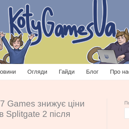
овини
Огляди
Гайди
Блог
Про на
47 Games знижує ціни
П
в Splitgate 2 після