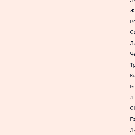
Ж
В
С
Л
Ч
Т
Кв
Б
Л
Сі
Г
Л