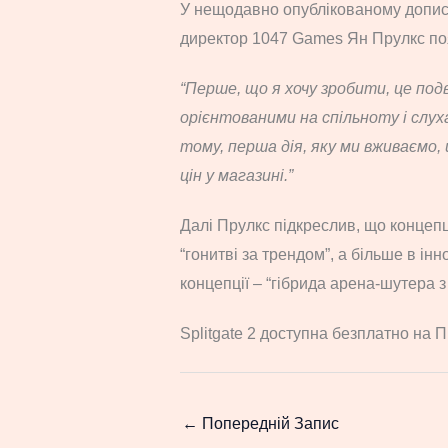
У нещодавно опублікованому допис
директор 1047 Games Ян Прулкс по
“Перше, що я хочу зробити, це под
орієнтованими на спільноту і слуха
тому, перша дія, яку ми вживаємо, 
цін у магазині.”
Далі Прулкс підкреслив, що концепці
“гонитві за трендом”, а більше в ін
концепції – “гібрида арена-шутера 
Splitgate 2 доступна безплатно на ПК
←
Попередній Запис