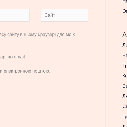
Н
О
Сайт
A
ресу сайту в цьому браузері для моїх
Л
Ч
рі по email.
Т
си електронною поштою.
Кв
Б
Л
Сі
Г
Л