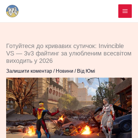
Перейти
до
вмісту
Готуйтеся до кривавих сутичок: Invincible
VS — 3v3 файтинг за улюбленим всесвітом
виходить у 2026
Залишити коментар
/
Новини
/ Від
Юмі