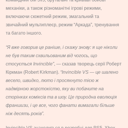
механіки, а також різноманітні ігрові режими,
включаючи сюжетний режим, змагальний та
звичайний мультиплеєр, режим “Аркада”, тренування
та багато іншого.
“Я вже говорив це раніше, і скажу знову: я ще ніколи
не був таким схвильованим від чогось, що
стосується Invincible”
, — сказав творець серії Роберт
Кіркман (Robert Kirkman).
“Invincible VS — це шалено
весело, швидко, люто і просякнуто тією ж
надмірною жорстокістю, яку ви побачите на
сторінках коміксів та в шоу. Це природна еволюція
франшизи, і це все, чого фанати вимагали більше
ніж десять років”.
Invincible VS знаходиться в розробці для PS5, Xbox