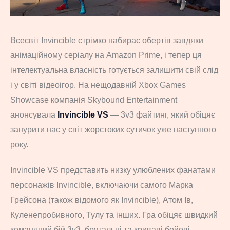
Всесвіт Invincible стрімко набирає обертів завдяки
анімаційному серіалу на Amazon Prime, і тепер ця
інтелектуальна власність готується залишити свій слід
і у світі відеоігор. На нещодавній Xbox Games
Showcase компанія Skybound Entertainment
анонсувала
Invincible VS
— 3v3 файтинг, який обіцяє
занурити нас у світ жорстоких сутичок уже наступного
року.
Invincible VS представить низку улюблених фанатами
персонажів Invincible, включаючи самого Марка
Грейсона (також відомого як Invincible), Атом Ів,
Куленепробивного, Тулу та інших. Гра обіцяє швидкий
командний бій 3v3, брутальні та криваві бойові