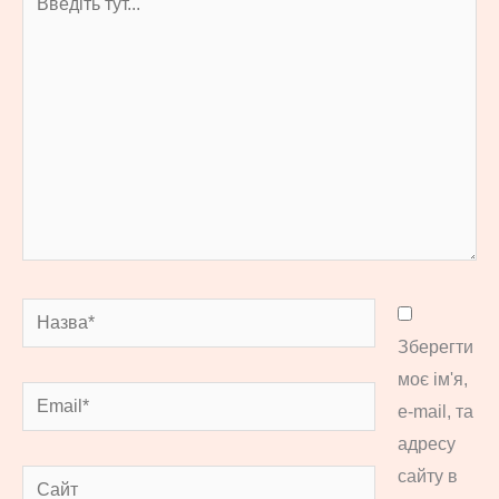
тут...
Назва*
Зберегти
моє ім'я,
Email*
e-mail, та
адресу
сайту в
Сайт