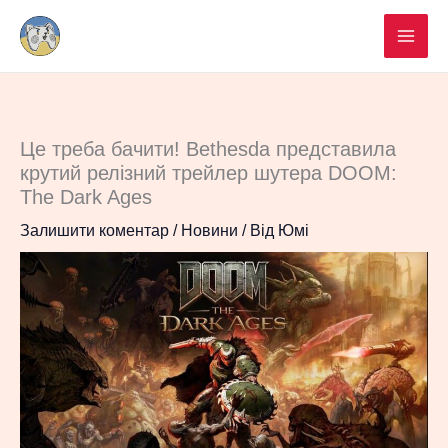
Перейти
до
вмісту
Це треба бачити! Bethesda представила
крутий релізний трейлер шутера DOOM:
The Dark Ages
Залишити коментар
/
Новини
/ Від
Юмі