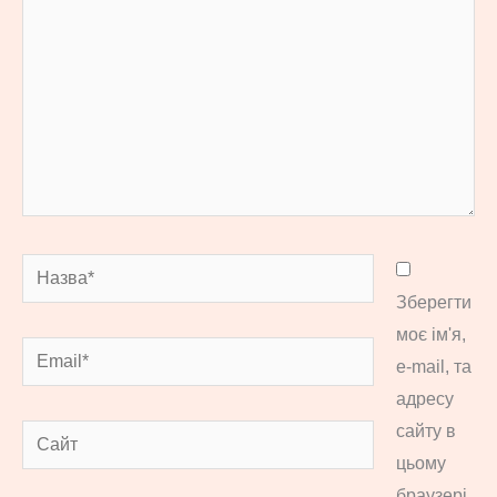
Назва*
Зберегти
моє ім'я,
Email*
e-mail, та
адресу
сайту в
Сайт
цьому
браузері