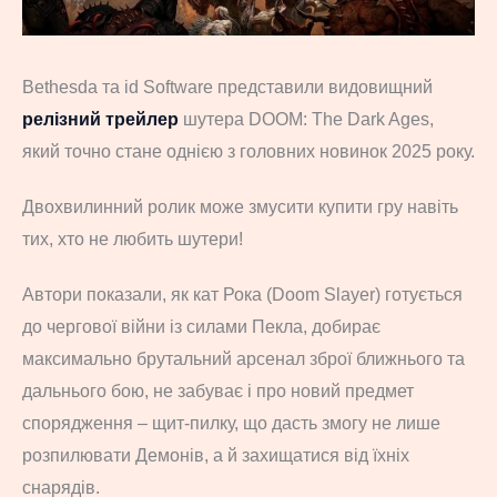
Bethesda та id Software представили видовищний
релізний трейлер
шутера DOOM: The Dark Ages,
який точно стане однією з головних новинок 2025 року.
Двохвилинний ролик може змусити купити гру навіть
тих, хто не любить шутери!
Автори показали, як кат Рока (Doom Slayer) готується
до чергової війни із силами Пекла, добирає
максимально брутальний арсенал зброї ближнього та
дальнього бою, не забуває і про новий предмет
спорядження – щит-пилку, що дасть змогу не лише
розпилювати Демонів, а й захищатися від їхніх
снарядів.