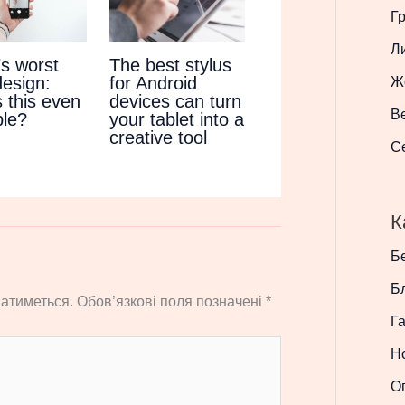
Г
Л
’s worst
The best stylus
design:
for Android
Ж
 this even
devices can turn
В
ble?
your tablet into a
creative tool
С
К
Бе
Б
атиметься.
Обов’язкові поля позначені
*
Г
Н
О