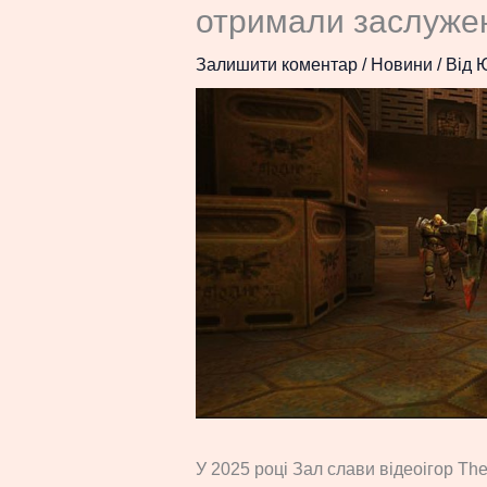
отримали заслуже
Залишити коментар
/
Новини
/ Від
У 2025 році Зал слави відеоігор The