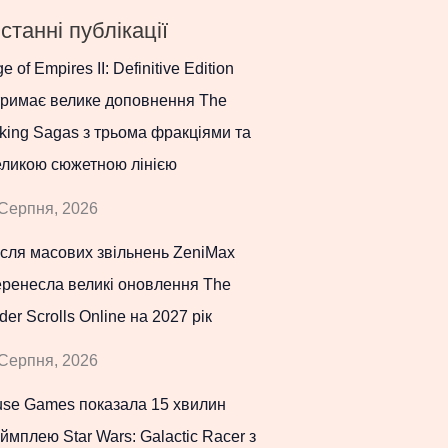
станні публікації
e of Empires II: Definitive Edition
тримає велике доповнення The
king Sagas з трьома фракціями та
еликою сюжетною лінією
Серпня, 2026
сля масових звільнень ZeniMax
еренесла великі оновлення The
der Scrolls Online на 2027 рік
Серпня, 2026
use Games показала 15 хвилин
ймплею Star Wars: Galactic Racer з