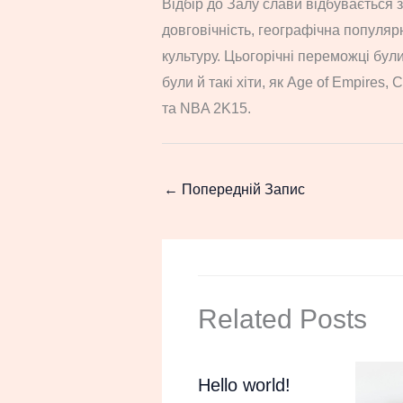
Відбір до Залу слави відбувається з
довговічність, географічна популярн
культуру. Цьогорічні переможці були
були й такі хіти, як Age of Empires, C
та NBA 2K15.
←
Попередній Запис
Related Posts
Hello world!