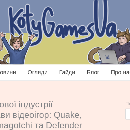
овини
Огляди
Гайди
Блог
Про на
вої індустрії
П
и відеоігор: Quake,
magotchi та Defender