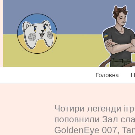
Перейти
до
вмісту
Головна
Н
Чотири легенди ігро
поповнили Зал слав
GoldenEye 007, Ta