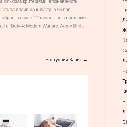
а кількома критеріями: впізнаваність,
ість та вплив на індустрію чи поп-
Г
 обрані з-поміж 12 фіналістів, серед яких
Л
all of Duty 4: Modern Warfare, Angry Birds
Ж
В
С
Наступний Запис
→
Л
Ч
Т
Кв
Б
Л
Сі