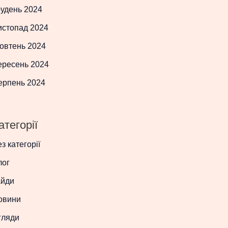
рудень 2024
истопад 2024
овтень 2024
ересень 2024
ерпень 2024
атегорії
з категорії
лог
айди
овини
гляди