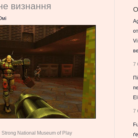
не визнання
О
Юмі
Ag
о
Vi
в
7 
Пі
п
El
7 
F
 Strong National Museum of Play
ґе