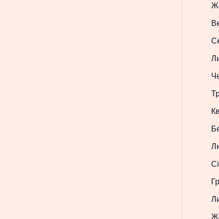
Ж
В
С
Л
Ч
Т
Кв
Б
Л
Сі
Г
Л
Ж