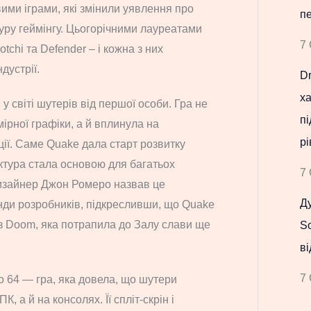
ими іграми, які змінили уявлення про
п
туру геймінгу. Цьогорічними лауреатами
7 
chi та Defender – і кожна з них
дустрії.
D
х
у світі шутерів від першої особи. Гра не
пі
ірної графіки, а й вплинула на
рі
ії. Саме Quake дала старт розвитку
ектура стала основою для багатьох
7 
дизайнер Джон Ромеро назвав це
Ду
нди розробників, підкресливши, що Quake
із Doom, яка потрапила до Залу слави ще
S
ві
7 
o 64 — гра, яка довела, що шутери
 а й на консолях. Її спліт-скрін і