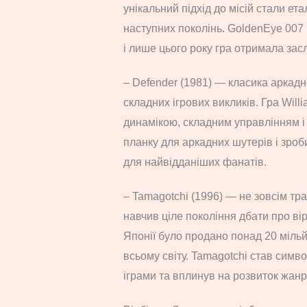
унікальний підхід до місій стали е
наступних поколінь. GoldenEye 007
і лише цього року гра отримала за
– Defender (1981) — класика аркадно
складних ігрових викликів. Гра Will
динамікою, складним управлінням 
планку для аркадних шутерів і зро
для найвідданіших фанатів.
– Tamagotchi (1996) — не зовсім тр
навчив ціле покоління дбати про ві
Японії було продано понад 20 мільй
всьому світу. Tamagotchi став симв
іграми та вплинув на розвиток жанр