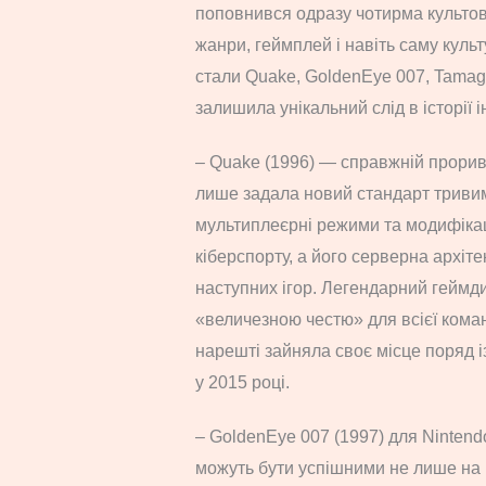
поповнився одразу чотирма культов
жанри, геймплей і навіть саму куль
стали Quake, GoldenEye 007, Tamagot
залишила унікальний слід в історії ін
– Quake (1996) — справжній прорив 
лише задала новий стандарт тривим
мультиплеєрні режими та модифікац
кіберспорту, а його серверна архіт
наступних ігор. Легендарний гейм
«величезною честю» для всієї кома
нарешті зайняла своє місце поряд 
у 2015 році.
– GoldenEye 007 (1997) для Nintend
можуть бути успішними не лише на ПК,