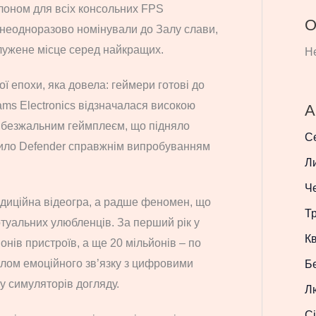
талоном для всіх консольних FPS
О
 неодноразово номінували до Залу слави,
служене місце серед найкращих.
Не
ї епохи, яка довела: геймери готові до
iams Electronics відзначалася високою
А
і безжальним геймплеєм, що підняло
С
било Defender справжнім випробуванням
Л
Ч
адиційна відеогра, а радше феномен, що
Т
ртуальних улюбленців. За перший рік у
Кв
онів пристроїв, а ще 20 мільйонів – по
олом емоційного зв’язку з цифровими
Б
у симуляторів догляду.
Л
Сі