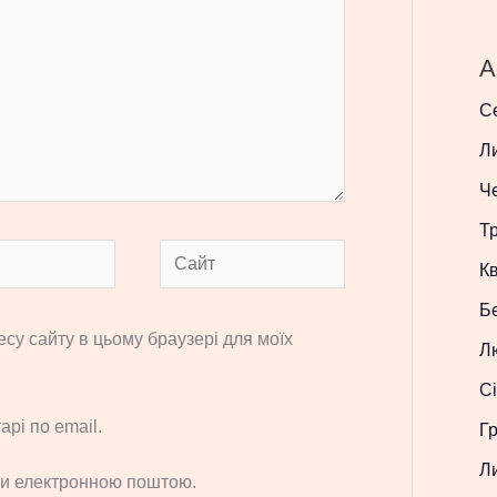
A
С
Л
Ч
Т
Сайт
Кв
Б
ресу сайту в цьому браузері для моїх
Л
Сі
рі по email.
Г
Л
си електронною поштою.