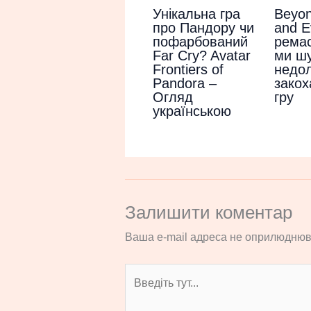
Унікальна гра
Beyo
про Пандору чи
and Ev
пофарбований
ремас
Far Cry? Avatar
ми ш
Frontiers of
недол
Pandora –
закох
Огляд
гру
українською
Залишити коментар
Ваша e-mail адреса не оприлюднюв
Введіть
тут...