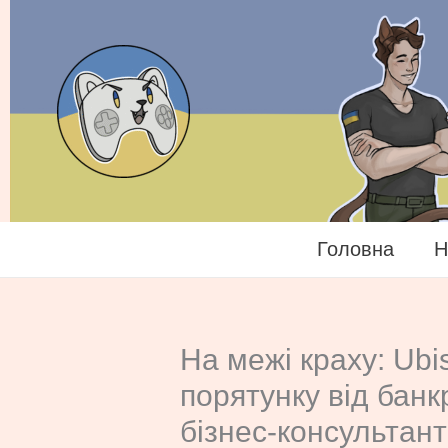
Перейти
до
вмісту
Головна
Н
На межі краху: Ubi
порятунку від банк
бізнес-консультант