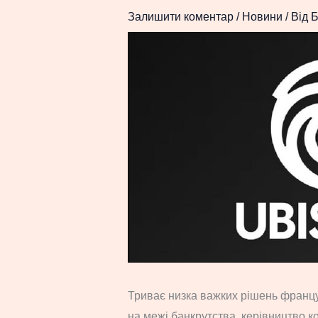
Залишити коментар
/
Новини
/ Від
Б
Триває низка важких рішень францу
на межі банкрутства, керівництво к