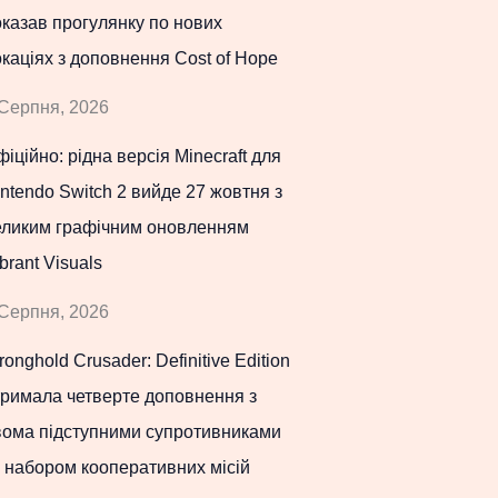
казав прогулянку по нових
каціях з доповнення Cost of Hope
Серпня, 2026
іційно: рідна версія Minecraft для
ntendo Switch 2 вийде 27 жовтня з
еликим графічним оновленням
brant Visuals
Серпня, 2026
ronghold Crusader: Definitive Edition
тримала четверте доповнення з
вома підступними супротивниками
 набором кооперативних місій