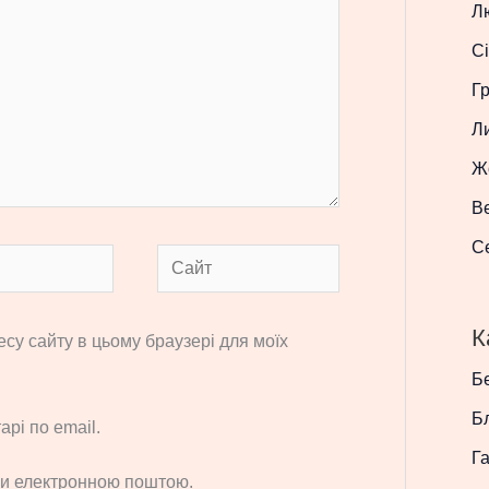
Л
Сі
Г
Л
Ж
В
С
Сайт
К
ресу сайту в цьому браузері для моїх
Бе
Б
рі по email.
Г
си електронною поштою.