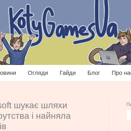
овини
Огляди
Гайди
Блог
Про на
soft шукає шляхи
П
рутства і найняла
ів