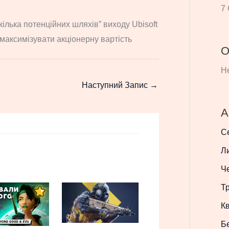
7 
“кілька потенційних шляхів” виходу Ubisoft
ь максимізувати акціонерну вартість
О
Не
Наступний Запис
→
А
С
Л
Ч
Т
Кв
Б