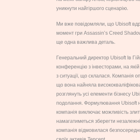
уникнути найгіршого сценарію.
Ми вже повідомляли, що Ubisoft вдр
момент гри Assassin’s Creed Shadow
ще одна важлива деталь.
Генеральний директор Ubisoft Ів Гі
конференцію з інвесторами, на які
з ситуації, що склалася. Компанія о
що вона найняла висококваліфікова
розглянуть усі елементи бізнесу Ubi
подолання. Формулювання Ubisoft н
компанія виключає можливість злит
намагатиметься зберегти незалежні
компанія відмовилася безпосередн
своїх активів Tencent.