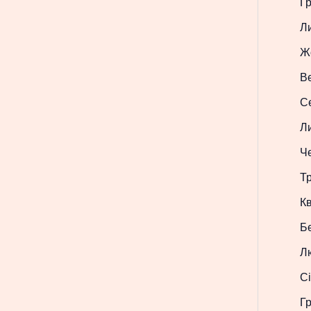
Г
Л
Ж
В
С
Л
Ч
Т
Кв
Б
Л
Сі
Г