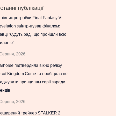
станні публікації
рівник розробки Final Fantasy VII
velation заінтригував фіналом:
авці “будуть раді, що пройшли всю
илогію”
Серпня, 2026
rhorse підтвердила вікно релізу
вої Kingdom Come та пообіцяла не
аджувати принципам серії заради
ендів
Серпня, 2026
озширений трейлер STALKER 2