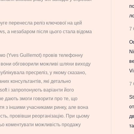
по
ло
уге перенесла реліз ключової на цей
7 
s, а незабаром після цього стала відома
Оф
Ni
ймо (Yves Guillemot) провів телефонну
в
й вони обговорили можливі шляхи виходу
Vi
публікувала пресреліз, у якому сказано,
них консультантів, які детально
7 
soft і запропонують варіанти його
St
е дають змоги говорити про те, що
о
тя з іншими учасниками ринку, але вона
сть, провівши реорганізацію. При цьому
д
ьо коментувати можливість продажу
та