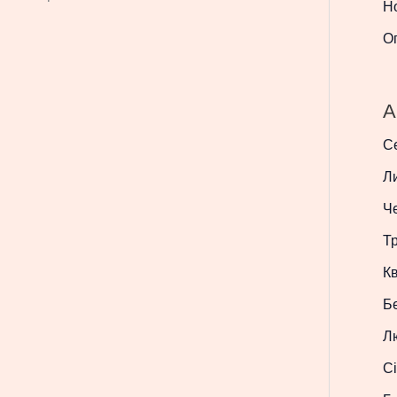
Н
О
A
С
Л
Ч
Т
Кв
Б
Л
Сі