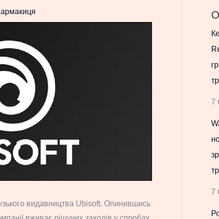
армакиця
О
Ке
Re
гр
тр
7 
Wa
но
зр
тр
7 
зького видавництва Ubisoft. Опинившись
Р
омпанії вживає рішучих заходів у спробах