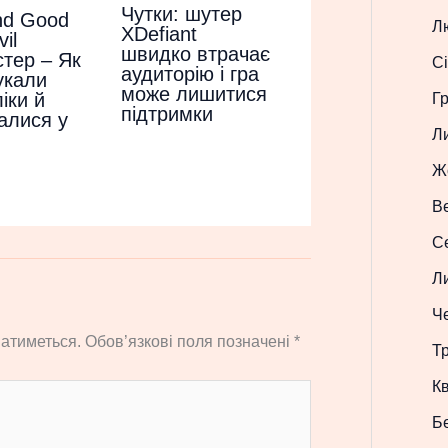
Чутки: шутер
nd Good
Л
XDefiant
il
швидко втрачає
тер – Як
Сі
аудиторію і гра
укали
може лишитися
іки й
Г
підтримки
алися у
Л
Ж
В
С
Л
Ч
атиметься.
Обов’язкові поля позначені
*
Т
Кв
Б