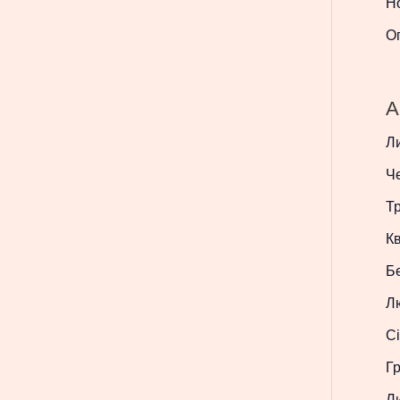
Н
О
A
Л
Ч
Т
Кв
Б
Л
Сі
Г
Л