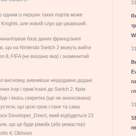
31
о одним із перших таких портів може
Re
Knights, але новий слух ще цікавіший.
т
W
аналізував базу даних французької
в, що на Nintendo Switch 2 можуть вийти
31
en 8, FIFA (не вказано яка) і знаменитий
В
Ev
о висновку, вивчивши нещодавно додані
па
их ігор і прив’язані до Switch 2. Крім
гл
ийде і якась секретна (ще не анонсована)
31
устити, що цією грою стане та сама
box Developer_Direct, який відбудеться 23
S
ли, що це буде рімейк (або ремастер)
пе
lls 4: Oblivion