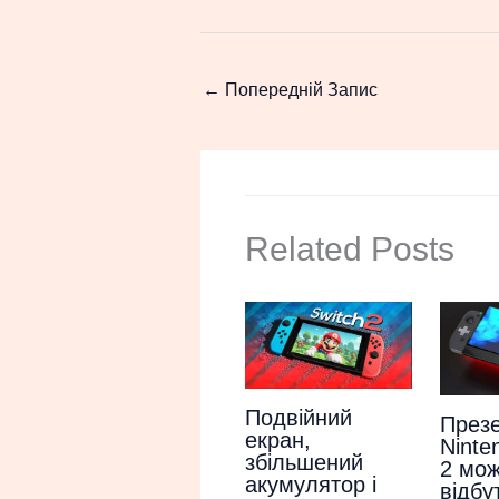
←
Попередній Запис
Related Posts
Подвійний
Презе
екран,
Ninte
збільшений
2 мо
акумулятор і
відбу