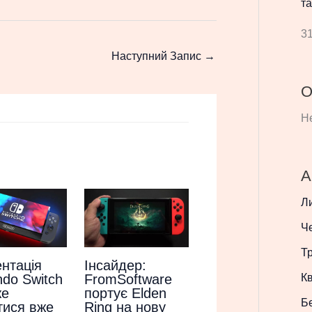
та
31
Наступний Запис
→
О
Не
А
Л
Ч
Т
Інсайдер:
нтація
Кв
FromSoftware
ndo Switch
портує Elden
же
Б
Ring на нову
тися вже