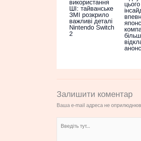
використання
цього
ШІ: тайванське
інсай
ЗМІ розкрило
впевн
важливі деталі
японс
Nintendo Switch
компа
2
більш
відкл
анон
Залишити коментар
Ваша e-mail адреса не оприлюднюв
Введіть
тут...