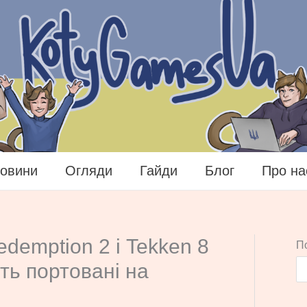
овини
Огляди
Гайди
Блог
Про на
demption 2 і Tekken 8
П
ть портовані на