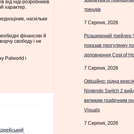
в від інді-розробників
ий характер.
трендів
недооцінив, наскільки
7 Серпня, 2026
Розширений трейлер
еобхідні фінансові й
ворчу свободу і не
показав прогулянку по
доповнення Cost of H
у Palworld і
7 Серпня, 2026
Офіційно: рідна версія
Nintendo Switch 2 вий
великим графічним он
Visuals
7 Серпня, 2026