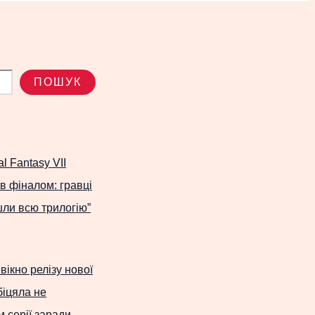
ПОШУК
l Fantasy VII
ав фіналом: гравці
шли всю трилогію”
вікно релізу нової
іцяла не
 серії заради