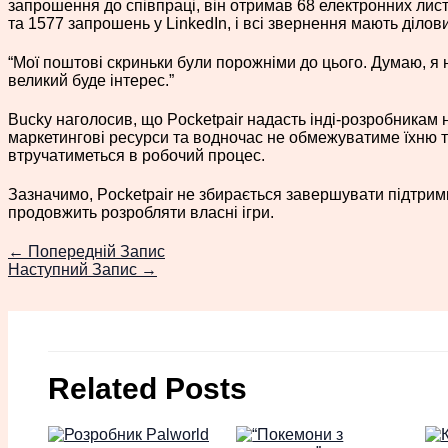
запрошення до співпраці, він отримав 68 електронних листі
та 1577 запрошень у LinkedIn, і всі звернення мають ділов
“Мої поштові скриньки були порожніми до цього. Думаю, я 
великий буде інтерес.”
Bucky наголосив, що Pocketpair надасть інді-розробникам н
маркетингові ресурси та водночас не обмежуватиме їхню т
втручатиметься в робочий процес.
Зазначимо, Pocketpair не збирається завершувати підтримк
продовжить розробляти власні ігри.
←
Попередній Запис
Наступний Запис
→
Related Posts