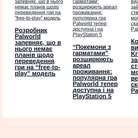
Розробник
Palworld
Ко
запевняє, що в
“Покемони з
в
нього немає
гарматами”
Kr
планів щодо
розширюють
за
переведення
ареал
с
гри на “free-to-
проживання:
мо
play” модель
популярна гра
ве
Palworld тепер
ск
доступна і на
Pa
PlayStation 5