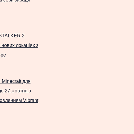
 STALKER 2
 нових локаціях з
ope
 Minecraft для
де 27 жовтня з
овленням Vibrant