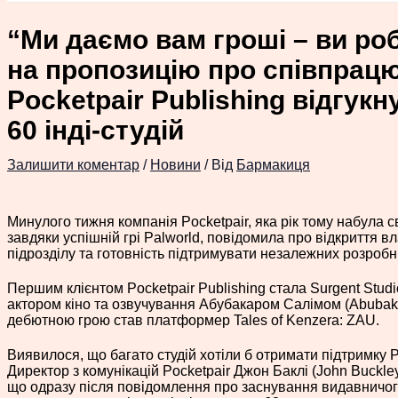
“Ми даємо вам гроші – ви роб
на пропозицію про співпрацю
Pocketpair Publishing відгук
60 інді-студій
Залишити коментар
/
Новини
/ Від
Бармакиця
Минулого тижня компанія Pocketpair, яка рік тому набула с
завдяки успішній грі Palworld, повідомила про відкриття 
підрозділу та готовність підтримувати незалежних розробн
Першим клієнтом Pocketpair Publishing стала Surgent Stud
актором кіно та озвучування Абубакаром Салімом (Abubaka
дебютною грою став платформер Tales of Kenzera: ZAU.
Виявилося, що багато студій хотіли б отримати підтримку Po
Директор з комунікацій Pocketpair Джон Баклі (John Buckley
що одразу після повідомлення про заснування видавничого