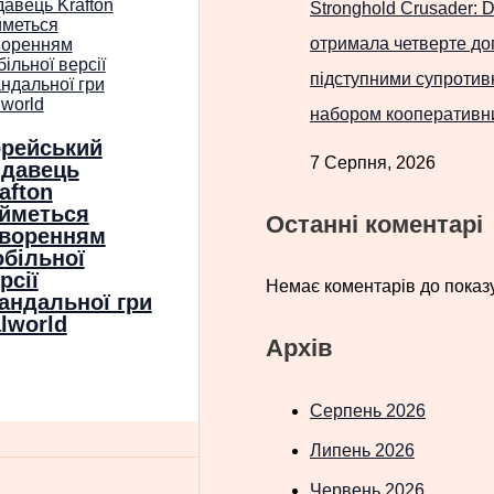
Stronghold Crusader: De
отримала четверте до
підступними супротив
набором кооперативни
рейський
7 Серпня, 2026
идавець
afton
йметься
Останні коментарі
творенням
більної
рсії
Немає коментарів до показу
андальної гри
lworld
Архів
Серпень 2026
Липень 2026
Червень 2026