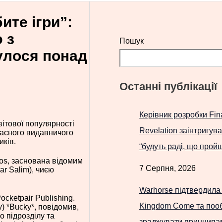
ите ігри”:
 з
Пошук
нулося понад
Останні публікації
Керівник розробки Fina
вітової популярності
Revelation заінтригув
власного видавничого
иків.
“будуть раді, що прой
ios, заснована відомим
7 Серпня, 2026
r Salim), чиєю
Warhorse підтвердила 
cketpair Publishing.
Kingdom Come та пооб
) *Bucky*, повідомив,
 підрозділу та
зраджувати принципам