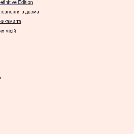
finitive Edition
повнення з двома
никами та
х місій
.