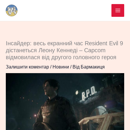
Перейти
до
вмісту
Інсайдер: весь екранний час Resident Evil 9
дістанеться Леону Кеннеді – Capcom
відмовилася від другого головного героя
Залишити коментар
/
Новини
/ Від
Бармакиця