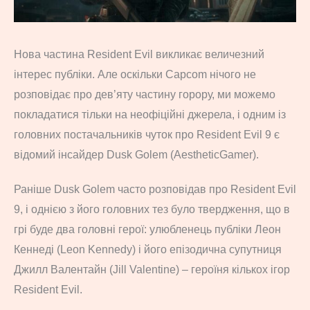
Нова частина Resident Evil викликає величезний
інтерес публіки. Але оскільки Capcom нічого не
розповідає про дев’яту частину горору, ми можемо
покладатися тільки на неофіційні джерела, і одним із
головних постачальників чуток про Resident Evil 9 є
відомий інсайдер Dusk Golem (AestheticGamer).
Раніше Dusk Golem часто розповідав про Resident Evil
9, і однією з його головних тез було твердження, що в
грі буде два головні герої: улюбленець публіки Леон
Кеннеді (Leon Kennedy) і його епізодична супутниця
Джилл Валентайн (Jill Valentine) – героїня кількох ігор
Resident Evil.