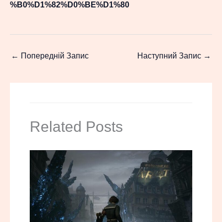
%B0%D1%82%D0%BE%D1%80
←
Попередній Запис
Наступний Запис
→
Related Posts