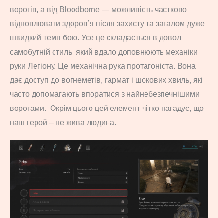
ворогів, а від Bloodborne — можливість частково
відновлювати здоров’я після захисту та загалом дуже
швидкий темп бою. Усе це складається в доволі
самобутній стиль, який вдало доповнюють механіки
руки Легіону. Це механічна рука протагоніста. Вона
дає доступ до вогнеметів, гармат і шокових хвиль, які
часто допомагають впоратися з найнебезпечнішими
ворогами. Окрім цього цей елемент чітко нагадує, що
наш герой – не жива людина.