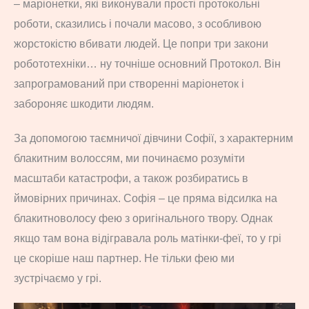
– маріонетки, які виконували прості протокольні
роботи, сказились і почали масово, з особливою
жорстокістю вбивати людей. Це попри три закони
робототехніки… ну точніше основний Протокол. Він
запрограмований при створенні маріонеток і
забороняє шкодити людям.
За допомогою таємничої дівчини Софії, з характерним
блакитним волоссям, ми починаємо розуміти
масштаби катастрофи, а також розбиратись в
ймовірних причинах. Софія – це пряма відсилка на
блакитноволосу фею з оригінального твору. Однак
якщо там вона відігравала роль матінки-феї, то у грі
це скоріше наш партнер. Не тільки фею ми
зустрічаємо у грі.