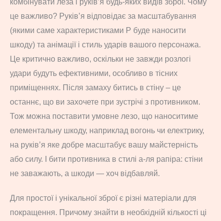
комбінувати леза і руків’я будь-яких видів зброї. Чому
це важливо? Руків’я відповідає за масштабування
(якими саме характеристиками P буде наносити
шкоду) та анімації і стиль ударів вашого персонажа.
Це критично важливо, оскільки не завжди розлогі
удари будуть ефективними, особливо в тісних
приміщеннях. Після замаху битись в стіну – це
останнє, що ви захочете при зустрічі з противником.
Тож можна поставити умовне лезо, що наноситиме
елементальну шкоду, наприклад вогонь чи електрику,
на руків’я яке добре масштабує вашу майстерність
або силу. І бити противника в стилі а-ля рапіра: стіни
не заважають, а шкоди — хоч відбавляй.
Для простої і унікальної зброї є різні матеріали для
покращення. Причому знайти в необхідній кількості ці