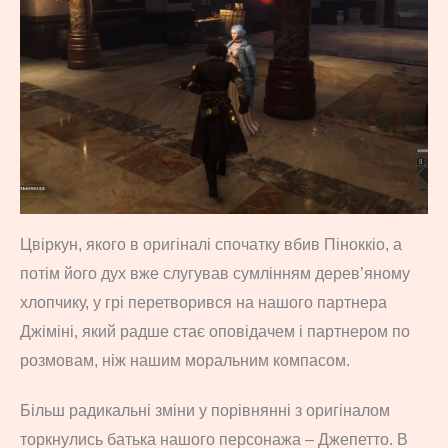
Цвіркун, якого в оригіналі спочатку вбив Піноккіо, а
потім його дух вже слугував сумлінням дерев’яному
хлопчику, у грі перетворився на нашого партнера
Джіміні, який радше стає оповідачем і партнером по
розмовам, ніж нашим моральним компасом.
Більш радикальні зміни у порівнянні з оригіналом
торкнулись батька нашого персонажа – Джепетто. В