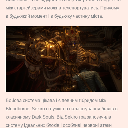
між старгейзерами можна телепортуватись. Причому
в будь-який момент і в будь-яку частину міста.
Бойова система цікава і є певним гібридом між
Bloodborne, Sekiro і гнучкістю налаштування білдів в
класичному Dark Souls. Від Sekiro гра запозичила
систему ідеальних блоків і особливі червоні атаки