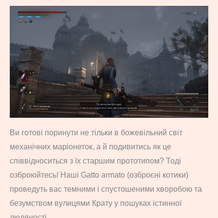
Ви готові поринути не тільки в божевільний світ
механічних маріонеток, а й подивитись як це
співвідноситься з їх старшим прототипом? Тоді
озброюйтесь! Наші Gatto armato (озброєні котики)
проведуть вас темними і спустошеними хворобою та
безумством вулицями Крату у пошуках істинної
людяності.