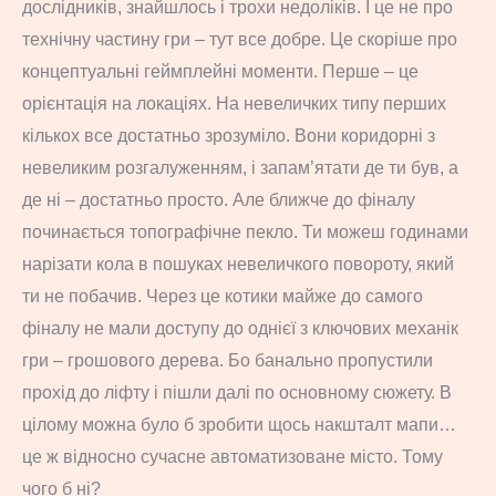
дослідників, знайшлось і трохи недоліків. І це не про
технічну частину гри – тут все добре. Це скоріше про
концептуальні геймплейні моменти. Перше – це
орієнтація на локаціях. На невеличких типу перших
кількох все достатньо зрозуміло. Вони коридорні з
невеликим розгалуженням, і запам’ятати де ти був, а
де ні – достатньо просто. Але ближче до фіналу
починається топографічне пекло. Ти можеш годинами
нарізати кола в пошуках невеличкого повороту, який
ти не побачив. Через це котики майже до самого
фіналу не мали доступу до однієї з ключових механік
гри – грошового дерева. Бо банально пропустили
прохід до ліфту і пішли далі по основному сюжету. В
цілому можна було б зробити щось накшталт мапи…
це ж відносно сучасне автоматизоване місто. Тому
чого б ні?