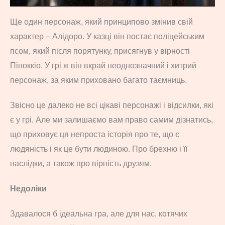
Ще один персонаж, який принципово змінив свій
характер – Алідоро. У казці він постає поліцейським
псом, який після порятунку, присягнув у вірності
Піноккіо. У грі ж він вкрай неоднозначний і хитрий
персонаж, за яким приховано багато таємниць.
Звісно це далеко не всі цікаві персонажі і відсилки, які
є у грі. Але ми залишаємо вам право самим дізнатись,
що приховує ця непроста історія про те, що є
людяність і як це бути людиною. Про брехню і її
наслідки, а також про вірність друзям.
Недоліки
Здавалося б ідеальна гра, але для нас, котячих