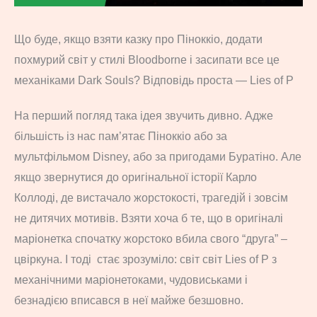
Що буде, якщо взяти казку про Піноккіо, додати
похмурий світ у стилі Bloodborne і засипати все це
механіками Dark Souls? Відповідь проста — Lies of P
На перший погляд така ідея звучить дивно. Адже
більшість із нас пам’ятає Піноккіо або за
мультфільмом Disney, або за пригодами Буратіно. Але
якщо звернутися до оригінальної історії Карло
Коллоді, де вистачало жорстокості, трагедій і зовсім
не дитячих мотивів. Взяти хоча б те, що в оригіналі
маріонетка спочатку жорстоко вбила свого “друга” –
цвіркуна. І тоді стає зрозуміло: світ світ Lies of P з
механічними маріонетоками, чудовиськами і
безнадією вписався в неї майже безшовно.