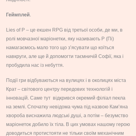
Геймплей
.
Lies of P – це екшен RPG від третьої особи, де ми, в
ролі мовчазної маріонетки, яку називають P (Пі)
намагаємось мало того що з’ясувати що коїться
навкруги, але ще й допомогти таємничій Софії, яка і
пробудила нас із небуття.
Події гри відбуваються на вулицях і в околицях міста
Крат – світового центру передових технологій і
інновацій. Саме тут відкрився окремий філіал пекла
на землі. Спочатку невідома чума під назвою Кам’яна
хвороба виснажила людські душі, а потім – безумство
маріонеток добило їх тіла. В цих умовах нашому герою
доводиться протистояти не тільки своїм механічним