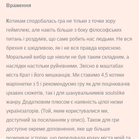
Враження
К
отикам сподобалась гра не тільки з точки зору
геймплею, але навіть більше з боку філософських
питань і роздумів, що саме робить нас людьми. Не вся
брехня є шкідливою, як і не вся правда корисною.
Моральний вибір ще ніколи не був таким складним, а
наслідки настільки руйнівними. Звісно в маштабах
міста Крат і його мешканців. Ми ставимо 4,5 котики
маріонетки з 5 і рекомендуємо гру як для поцінювачів
цікавих сюжетів, так і для шанувальнимків soulslike
жанру. Додатковим плюсом є наявність цілої низки
українізаторів. (Той, яким користувалися ми,
доступний за посиланням у описі). Також для гри
доступне окреме доповнення, яке ще більше
розкриває історію, що передувала краху міста мрій та