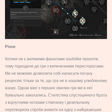
Різне
Котики не є великими фанатами soulslike проєктів,
тому підходили до гри з величезними пересторогами.
Ми не можемо дозволити собі написати погану
рецензію тільки за те, що гра не в нашому улюбленому
жанрі. Однак вже з перших хвилин гри ми в неї
буквально закохались. Стилістика спустошеного Крата
з відчутними нотками стімпанку і дизельпанку
перетворила спроби вижити на одну з найцікавіших