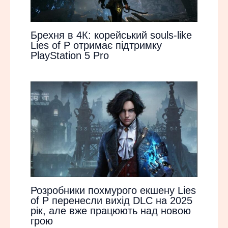
Брехня в 4К: корейський souls-like
Lies of P отримає підтримку
PlayStation 5 Pro
Розробники похмурого екшену Lies
of P перенесли вихід DLC на 2025
рік, але вже працюють над новою
грою