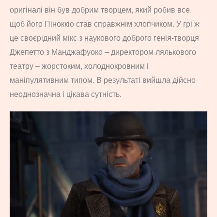
оригіналі він був добрим творцем, який робив все,
щоб його Піноккіо став справжнім хлопчиком. У грі ж
це своєрідний мікс з наукового доброго генія-творця
Джепетто з Манджафуоко – директором лялькового
театру – жорстоким, холоднокровним і
маніпулятивним типом. В результаті вийшла дійсно
неоднозначна і цікава сутність.