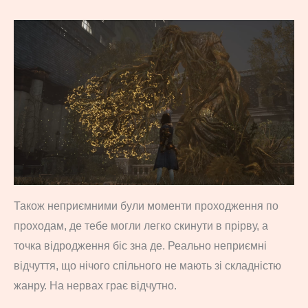
Також неприємними були моменти проходження по
проходам, де тебе могли легко скинути в прірву, а
точка відродження біс зна де. Реально неприємні
відчуття, що нічого спільного не мають зі складністю
жанру. На нервах грає відчутно.