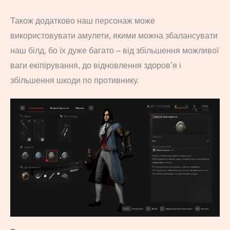
Також додатково наш персонаж може
використовувати амулети, якими можна збалансувати
наш білд, бо їх дуже багато – від збільшення можливої
ваги екіпірування, до відновлення здоров’я і
збільшення шкоди по противнику.