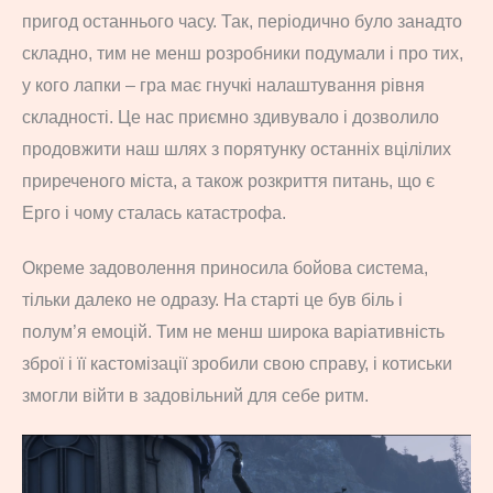
пригод останнього часу. Так, періодично було занадто
складно, тим не менш розробники подумали і про тих,
у кого лапки – гра має гнучкі налаштування рівня
складності. Це нас приємно здивувало і дозволило
продовжити наш шлях з порятунку останніх вцілілих
приреченого міста, а також розкриття питань, що є
Ерго і чому сталась катастрофа.
Окреме задоволення приносила бойова система,
тільки далеко не одразу. На старті це був біль і
полум’я емоцій. Тим не менш широка варіативність
зброї і її кастомізації зробили свою справу, і котиськи
змогли війти в задовільний для себе ритм.