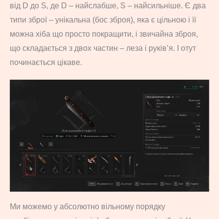
від D до S, де D – найслабше, S – найсильніше. Є два
типи зброї – унікальна (бос зброя), яка є цільною і її
можна хіба що просто покращити, і звичайна зброя,
що складається з двох частин – леза і руків’я. І отут
починається цікаве.
Ми можемо у абсолютно вільному порядку