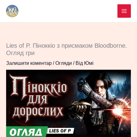
Перейти
до
вмісту
Lies of P. Піноккіо з присмаком Bloodborne.
Огляд гри
Залишити коментар
/
Огляди
/ Від
Юмі