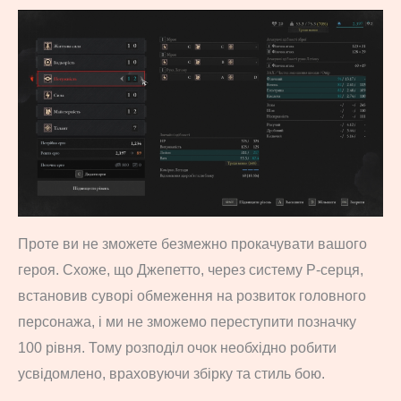
Проте ви не зможете безмежно прокачувати вашого
героя. Схоже, що Джепетто, через систему P-серця,
встановив суворі обмеження на розвиток головного
персонажа, і ми не зможемо переступити позначку
100 рівня. Тому розподіл очок необхідно робити
усвідомлено, враховуючи збірку та стиль бою.