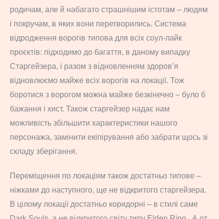
родичам, але й набагато страшнішим істотам – людям
і покручам, в яких вони перетворились. Система
відродження ворогів типова для всіх соул-лайк
проєктів: підходимо до багаття, в даному випадку
Старгейзера, і разом з відновленням здоров’я
відновлюємо майже всіх ворогів на локації. Тож
боротися з ворогом можна майже безкінечно – було б
бажання і хист. Також старгейзер надає нам
можливість збільшити характеристики нашого
персонажа, замінити екіпірування або забрати щось зі
складу зберігання.
Переміщення по локаціям також достатньо типове –
ніжками до наступного, ще не відкритого старгейзера.
В цілому локації достатньо коридорні – в стилі саме
Dark Souls, а не відкритого світу типу Elden Ring. А от