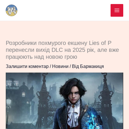
Перейти
до
вмісту
Розробники похмурого екшену Lies of P
перенесли вихід DLC на 2025 рік, але вже
працюють над новою грою
Залишити коментар
/
Новини
/ Від
Бармакиця