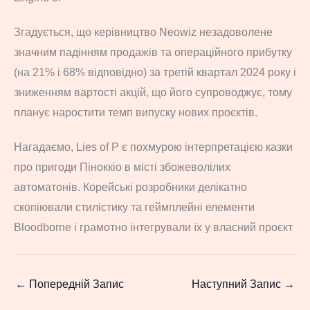
Згадується, що керівництво Neowiz незадоволене
значним падінням продажів та операційного прибутку
(на 21% і 68% відповідно) за третій квартал 2024 року і
зниженням вартості акцій, що його супроводжує, тому
планує наростити темп випуску нових проєктів.
Нагадаємо, Lies of P є похмурою інтерпретацією казки
про пригоди Піноккіо в місті збожеволілих
автоматонів. Корейські розробники делікатно
скопіювали стилістику та геймплейні елементи
Bloodborne і грамотно інтегрували їх у власний проєкт
←
Попередній Запис
Наступний Запис
→