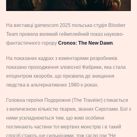
На виставці gamescom 2025 польська студія Bloober
Team провела великий геймплейний показ науково-
фантастичного горору
Cronos: The New Dawn
.
На показаних кадрах з коментарями розробників
показано проходження зловісної Фабрики, яка стала
епіцентром хвороби, що призвела до знищення
людства в альтернативних 1980-х роках.
Головна героїня Подорожня (The Traveler) стикається
з величезною кількістю тварюк, званих Сиротами. Бої з
ними ускладнюються тим, що живі особини
поглинають частини тіл мертвих монстрів і в такий
спосіб стають ще сильнішими, тож гасло гри “Не