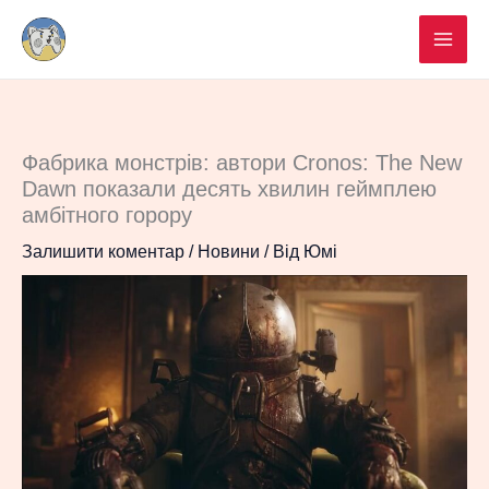
Перейти
до
вмісту
Фабрика монстрів: автори Cronos: The New
Dawn показали десять хвилин геймплею
амбітного горору
Залишити коментар
/
Новини
/ Від
Юмі