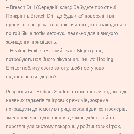
– Breach Drill (Середній клас): Забудьте про стіни!
Прикріпіть Breach Drill до будь-якої поверхні, і він
проникає наскрізь, засліплюючи того, хто знаходиться
по той бік, а потім детонує. Ідеально для швидкого
зачищення приміщень.
– Healing Emitter (Важкий клас): Міцні гравці
потребують надійного лікування. Киньте Healing
Emitter поблизу свого загону, щоб поступово
відновлювати здоров’я.
Розробники з Embark Studios також внесли ряд змін до
наявних гаджетів та ігрових режимів, зокрема
покращили допомогу в прицілюванні для контролерів,
зменшили час відновлення деяких здібностей та
переглянули систему покарань у рейтингових іграх,