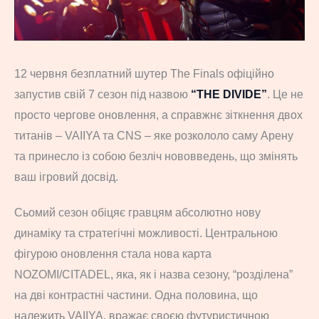
12 червня безплатний шутер The Finals офіційно
запустив свій 7 сезон під назвою
“THE DIVIDE”
. Це не
просто чергове оновлення, а справжнє зіткнення двох
титанів – VAIIYA та CNS – яке розкололо саму Арену
та принесло із собою безліч нововведень, що змінять
ваш ігровий досвід.
Сьомий сезон обіцяє гравцям абсолютно нову
динаміку та стратегічні можливості. Центральною
фігурою оновлення стала нова карта
NOZOMI/CITADEL, яка, як і назва сезону, “розділена”
на дві контрастні частини. Одна половина, що
належить VAIIYA, вражає своєю футуристичною