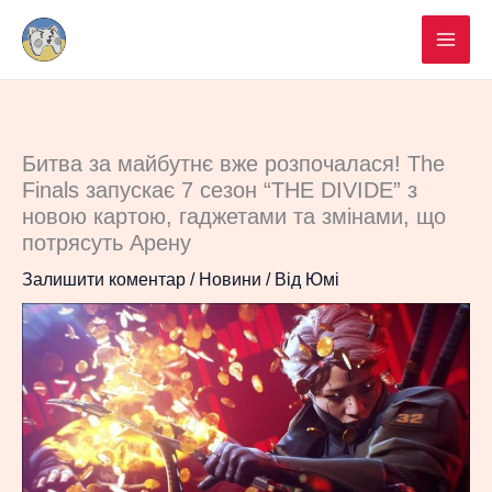
Перейти
до
вмісту
Битва за майбутнє вже розпочалася! The
Finals запускає 7 сезон “THE DIVIDE” з
новою картою, гаджетами та змінами, що
потрясуть Арену
Залишити коментар
/
Новини
/ Від
Юмі