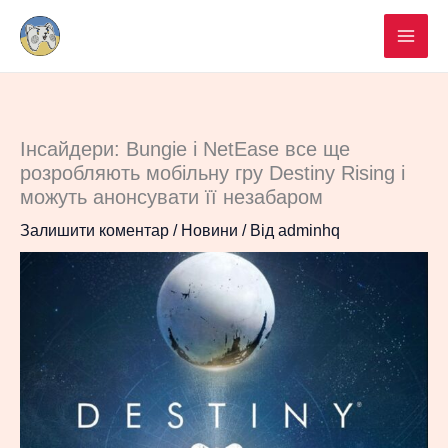
Перейти
до
вмісту
Інсайдери: Bungie і NetEase все ще
розробляють мобільну гру Destiny Rising і
можуть анонсувати її незабаром
Залишити коментар
/
Новини
/ Від
adminhq