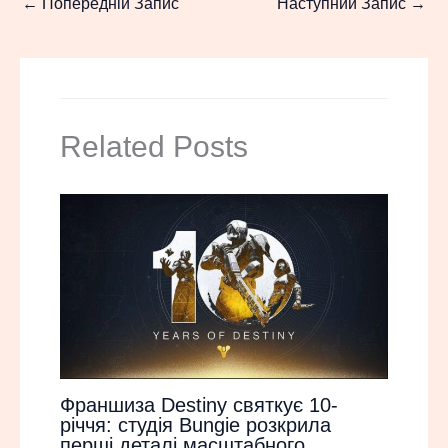
←
Попередній Запис
Наступний Запис
→
Related Posts
Франшиза Destiny святкує 10-
річчя: студія Bungie розкрила
перші деталі масштабного