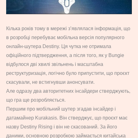
Кілька років тому в мережі з’являлася інформація, що
в розробці перебуває мобільна версія популярного
онлайн-шутера Destiny. Ця чутка не отримала
офіційного підтвердження, а після того, як у Bungie
відбулося дві хвилі звільнень і масштабна
реструктуризація, логічно було припустити, що проєкт
скасували, не встигнувши анонсувати.
Але одразу два авторитетних інсайдери стверджують,
що гра ще розробляється.
Першим про мобільний шутер згадав інсайдер і
датамайнер Kurakasis. Він стверджує, що проєкт має
назву Destiny Rising і він не скасований. За його
даними, основною розробкою займається китайська