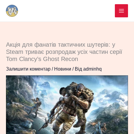
Перейти
до
вмісту
Акція для фанатів тактичних шутерів: у
Steam триває розпродаж усіх частин серії
Tom Clancy’s Ghost Recon
Залишити коментар
/
Новини
/ Від
adminhq