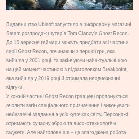
Видавництво Ubisoft запустило в цифровому магазині
Steam розпродаж шутерів Tom Clancy’s Ghost Recon.
До 16 вересня геймери можуть придбати всі частини
серії Ghost Recon, починаючи з першої гри, яка
вийшла у 2001 році, та закінчуючи найактуальнішою
на цей момент частиною з підзаголовком Breakpoint,
яка вийшла у 2019 році й отримала неоднозначні
відгуки.
У кожній частині Ghost Recon гравцеві пропонується
очолити загін спеціального призначення і виконувати
небезпечні завдання в усіх куточках світу. Персонажі
отримають сучасну зброю та високотехнологічні
гаджети. Але найголовніше – це злагоджена робота