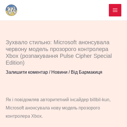
Перейти
до
вмісту
Зухвало стильно: Microsoft анонсувала
червону модель прозорого контролера
Xbox (розпакування Pulse Cipher Special
Edition)
Залишити коментар
/
Новини
/ Від
Бармакиця
Як і повідомляв авторитетний інсайдер billbil-kun,
Microsoft анонсувала нову модель прозорого
контролера Xbox.