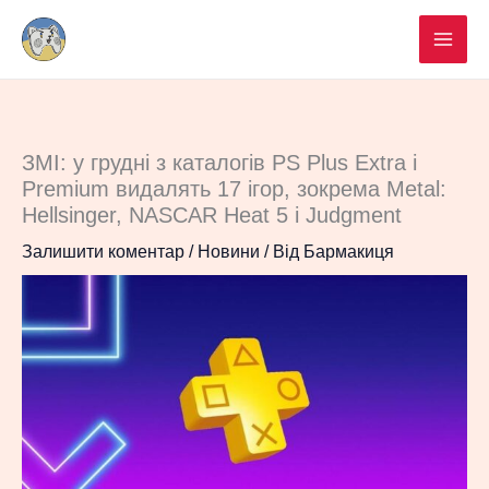
Перейти
до
вмісту
ЗМІ: у грудні з каталогів PS Plus Extra і
Premium видалять 17 ігор, зокрема Metal:
Hellsinger, NASCAR Heat 5 і Judgment
Залишити коментар
/
Новини
/ Від
Бармакиця