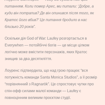
питанням. Коли помер Арес, ми питали: ‘Добре, а
куди він потрапив? Де він опинився після того, як
Кратос його вбив?’ Це питання бродило в нас
близько 20 років”.
Оскільки дія God of War: Laufey розгортається в
Everywhen — потойбіччі богів — це місце цілком
логічно може вмістити персонажів, яких Кратос
знищив за два десятиліття.
Лоуренс підтвердила, що над грою працює “вся
потужність команди Santa Monica Studios”, а її розмір
“порівнянний з Ragnarök”. Це спростовує чутки про
спін-офф силами малої команди — Laufey є
повноцінним великим проєктом студії.