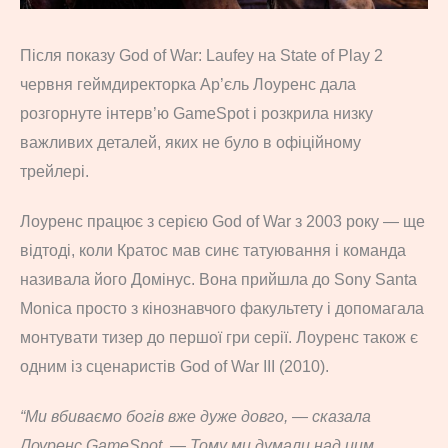
Після показу God of War: Laufey на State of Play 2
червня геймдиректорка Ар’єль Лоуренс дала
розгорнуте інтерв’ю GameSpot і розкрила низку
важливих деталей, яких не було в офіційному
трейлері.
Лоуренс працює з серією God of War з 2003 року — ще
відтоді, коли Кратос мав синє татуювання і команда
називала його Домінус. Вона прийшла до Sony Santa
Monica просто з кінознавчого факультету і допомагала
монтувати тизер до першої гри серії. Лоуренс також є
одним із сценаристів God of War III (2010).
“Ми вбиваємо богів вже дуже довго, — сказала
Лоуренс GameSpot. — Тому ми думали над цим