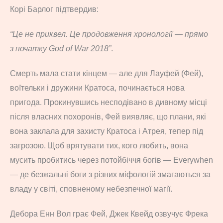
Корі Барлог підтвердив:
“Це не приквел. Це продовження хронології — прямо
з початку God of War 2018”
.
Смерть мала стати кінцем — але для Лауфей (Фей),
воїтельки і дружини Кратоса, починається нова
пригода. Прокинувшись несподівано в дивному місці
після власних похоронів, Фей виявляє, що плани, які
вона заклала для захисту Кратоса і Атрея, тепер під
загрозою. Щоб врятувати тих, кого любить, вона
мусить пробитись через потойбіччя богів — Everywhen
— де безжальні боги з різних міфологій змагаються за
владу у світі, сповненому небезпечної магії.
Дебора Енн Вол грає Фей, Джек Квейд озвучує Фрека