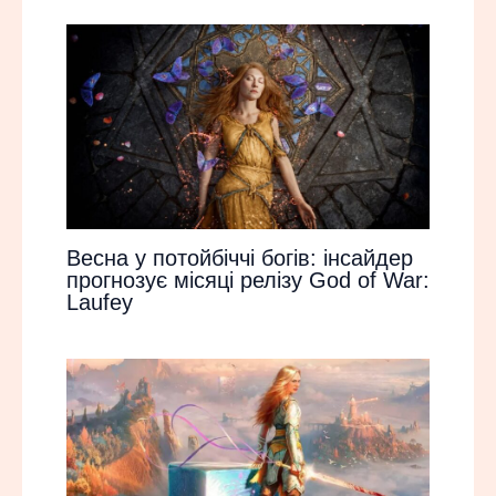
Весна у потойбіччі богів: інсайдер
прогнозує місяці релізу God of War:
Laufey