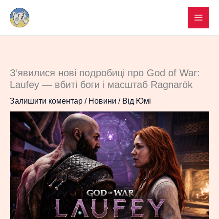
Перейти
до
вмісту
З’явилися нові подробиці про God of War:
Laufey — вбиті боги і масштаб Ragnarök
Залишити коментар
/
Новини
/ Від
Юмі