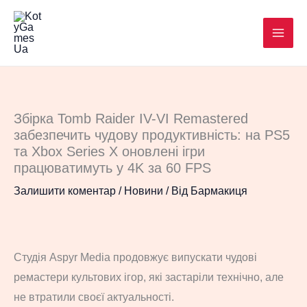
Перейти
до
вмісту
Збірка Tomb Raider IV-VI Remastered
забезпечить чудову продуктивність: на PS5
та Xbox Series X оновлені ігри
працюватимуть у 4K за 60 FPS
Залишити коментар
/
Новини
/ Від
Бармакиця
Студія Aspyr Media продовжує випускати чудові
ремастери культових ігор, які застаріли технічно, але
не втратили своєї актуальності.