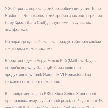
У 2024 році американський розробник випустив Tomb
Raider I-III Remastered, який зробив знамениті ігри про
Лару Крофт (Lara Croft) доступними на сучасних
платформах.
На черзі ще одна збірка, яка порадує геймерів своїми
технічними можливостями.
Бренд-менеджер Aspyr Метью Рей (Matthew Ray) в
інтерв’ю порталу GamingBolt розповів про
продуктивність Tomb Raider IV-VI Remastered на
консолях поточного покоління.
Він повідомив, що на PS5 і Xbox Series X оновлені
ігри працюватимуть у нативній роздільній здатності 4K
при 60 FPS. Зі свого боку, на слабкій консолі Xbox