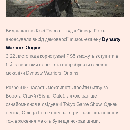
Видавництво Koei Tecmo і студія Omega Force
анонсували вихід демоверсії musou-екшену
Dynasty
Warriors Origins
.
З 22 листопада користувачі PS5 зможуть вступити в
бій із тисячами ворогів та випробувати головні
механіки Dynasty Warriors: Origins.
Розробник надасть можливість пройти битву за
Ворота Сішуй (Sishui Gate), з якою раніше
ознайомилися відвідувачі Tokyo Game Show. Однак
відтоді Omega Force внесла в гру значні поліпшення,
тож враження мають бути ще яскравішими.