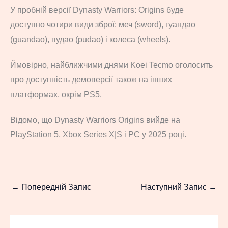
У пробній версії Dynasty Warriors: Origins буде
доступно чотири види зброї: меч (sword), гуандао
(guandao), пудао (pudao) і колеса (wheels).
Ймовірно, найближчими днями Koei Tecmo оголосить
про доступність демоверсії також на інших
платформах, окрім PS5.
Відомо, що Dynasty Warriors Origins вийде на
PlayStation 5, Xbox Series X|S і PC у 2025 році.
←
Попередній Запис
Наступний Запис
→