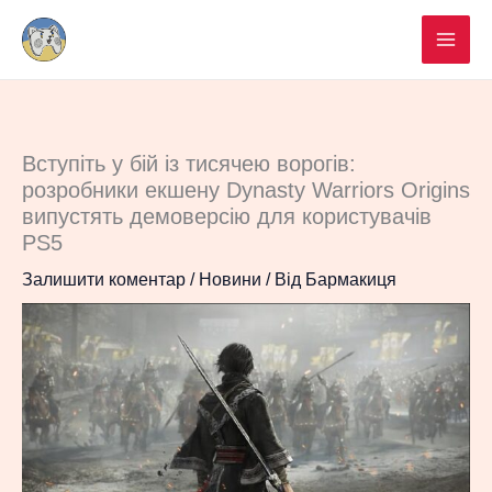
Перейти
до
вмісту
Вступіть у бій із тисячею ворогів:
розробники екшену Dynasty Warriors Origins
випустять демоверсію для користувачів
PS5
Залишити коментар
/
Новини
/ Від
Бармакиця