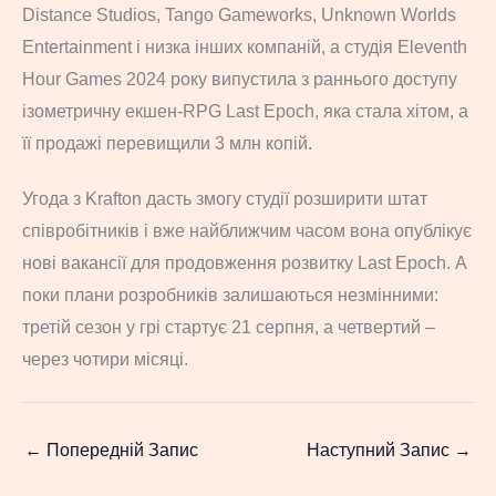
Distance Studios, Tango Gameworks, Unknown Worlds
Entertainment і низка інших компаній, а студія Eleventh
Hour Games 2024 року випустила з раннього доступу
ізометричну екшен-RPG Last Epoch, яка стала хітом, а
її продажі перевищили 3 млн копій.
Угода з Krafton дасть змогу студії розширити штат
співробітників і вже найближчим часом вона опублікує
нові вакансії для продовження розвитку Last Epoch. А
поки плани розробників залишаються незмінними:
третій сезон у грі стартує 21 серпня, а четвертий –
через чотири місяці.
←
Попередній Запис
Наступний Запис
→