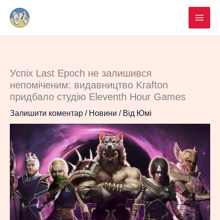
Перейти
до
вмісту
Успіх Last Epoch не залишився
непоміченим: видавництво Krafton
придбало студію Eleventh Hour Games
Залишити коментар
/
Новини
/ Від
Юмі