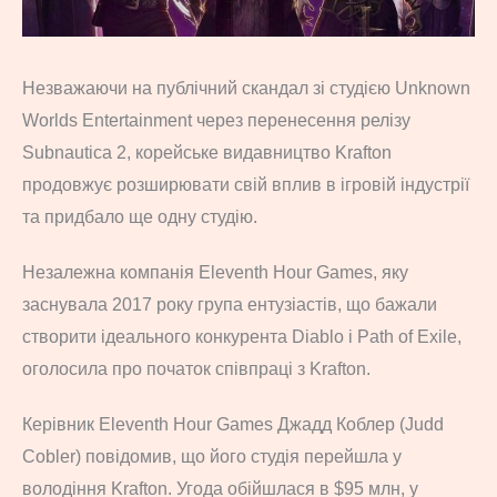
Незважаючи на публічний скандал зі студією Unknown
Worlds Entertainment через перенесення релізу
Subnautica 2, корейське видавництво Krafton
продовжує розширювати свій вплив в ігровій індустрії
та придбало ще одну студію.
Незалежна компанія Eleventh Hour Games, яку
заснувала 2017 року група ентузіастів, що бажали
створити ідеального конкурента Diablo і Path of Exile,
оголосила про початок співпраці з Krafton.
Керівник Eleventh Hour Games Джадд Коблер (Judd
Cobler) повідомив, що його студія перейшла у
володіння Krafton. Угода обійшлася в $95 млн, у