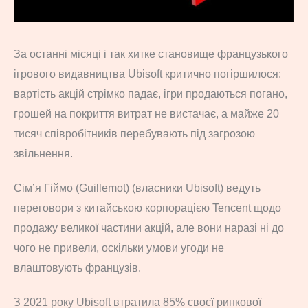
За останні місяці і так хитке становище французького
ігрового видавництва Ubisoft критично погіршилося:
вартість акцій стрімко падає, ігри продаються погано,
грошей на покриття витрат не вистачає, а майже 20
тисяч співробітників перебувають під загрозою
звільнення.
Сім’я Гіймо (Guillemot) (власники Ubisoft) ведуть
переговори з китайською корпорацією Tencent щодо
продажу великої частини акцій, але вони наразі ні до
чого не привели, оскільки умови угоди не
влаштовують французів.
З 2021 року Ubisoft втратила 85% своєї ринкової