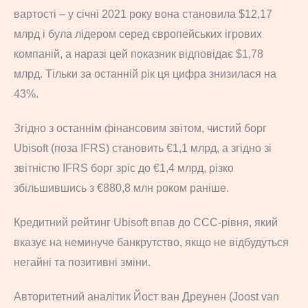
вартості – у січні 2021 року вона становила $12,17
млрд і була лідером серед європейських ігрових
компаній, а наразі цей показник відповідає $1,78
млрд. Тільки за останній рік ця цифра знизилася на
43%.
Згідно з останнім фінансовим звітом, чистий борг
Ubisoft (поза IFRS) становить €1,1 млрд, а згідно зі
звітністю IFRS борг зріс до €1,4 млрд, різко
збільшившись з €880,8 млн роком раніше.
Кредитний рейтинг Ubisoft впав до CCC-рівня, який
вказує на неминуче банкрутство, якщо не відбудуться
негайні та позитивні зміни.
Авторитетний аналітик Йост ван Дреунен (Joost van