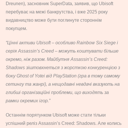
Dreunen), засновник SuperData, заявив, що Ubisoft
перебуває на межі банкрутства, і вже 2025 року
видавництво може бути поглинуте стороннім
покупцем.
“Цінні активи Ubisoft – особливо Rainbow Six Siege і
серія Assassin’s Creed – можуть коштувати більше
окремо, ніж разом. Майбутня Assassin’s Creed:
Shadows зіштовхнеться з жорсткою конкуренцією з
боку Ghost of Yotei від PlayStation (гра в тому самому
сетингу та жанрі), а нещодавні невдачі вказують на
глибші організаційні проблеми, що виходять за
рамки окремих ігор.”
Останнім порятунком Ubisoft може стати тільки
успішний реліз Assassin’s Creed: Shadows. Але колись