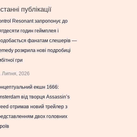
станні публікації
ntrol Resonant запропонує до
ятдесяти годин геймплея і
подобається фанатам слешерів —
emedy розкрила нові подробиці
бітної гри
 Липня, 2026
онцептуальний екшн 1666:
sterdam від творця Assassin’s
eed отримав новий трейлер з
редставленням двох головних
роїв