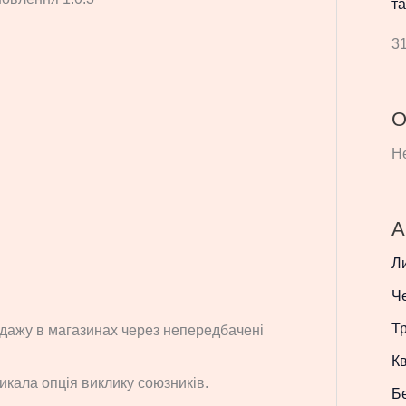
та
31
О
Не
А
Л
Ч
Т
дажу в магазинах через непередбачені
Кв
икала опція виклику союзників.
Б