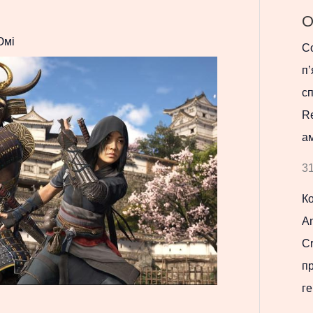
О
Юмі
Co
п’
с
R
ам
31
К
Am
Cr
п
ге