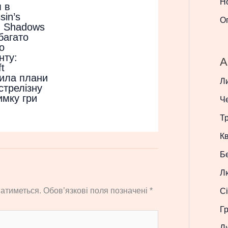
Н
 в
sin’s
О
d Shadows
багато
о
нту:
A
t
ила плани
Л
стрелізну
имку гри
Ч
Т
Кв
Б
Л
атиметься.
Обов’язкові поля позначені
*
Сі
Г
Л