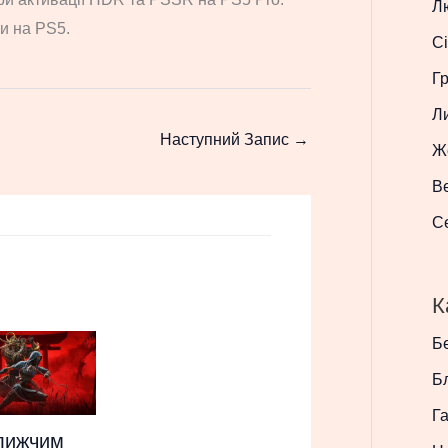
Л
и на PS5.
Сі
Г
Л
Наступний Запис
→
Ж
В
С
К
Бе
Б
Г
лижчим