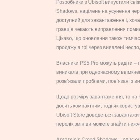
Розробники з Ubisoft випустили сві
Shadows, націлене на усунення черго
доступний для завантаження і, хоча
гравців чекають виправлення помил
Цікаво, що оновлення також тимча
продажу в грі через виявлені неспо
Власники PS5 Pro можуть радіти – 
виникала при одночасному ввімкнен
розв’язали проблеми, пов’язані з в
Щодо розміру завантаження, то на 
досить компактним, тоді як користу
Ubisoft Store доведеться завантажи
перелік змін ви можете знайти нижч
Assassin’s Creed Shadows – опис о