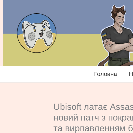
Перейти
до
вмісту
Головна
Н
Ubisoft латає Assa
новий патч з покр
та вирпавленням б