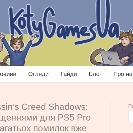
овини
Огляди
Гайди
Блог
Про на
ssin’s Creed Shadows:
П
ащеннями для PS5 Pro
агатьох помилок вже