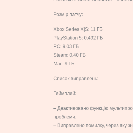
Розмір патчу:
Xbox Series X|S: 11 ГБ
PlayStation 5: 0.492 ГБ
PC: 9.03 ГБ
Steam: 0.40 ГБ
Mac: 9 ГБ
Список виправлень:
Геймплей:
– Деактивовано функцію мультипро
проблеми.
– Виправлено помилку, через яку зн