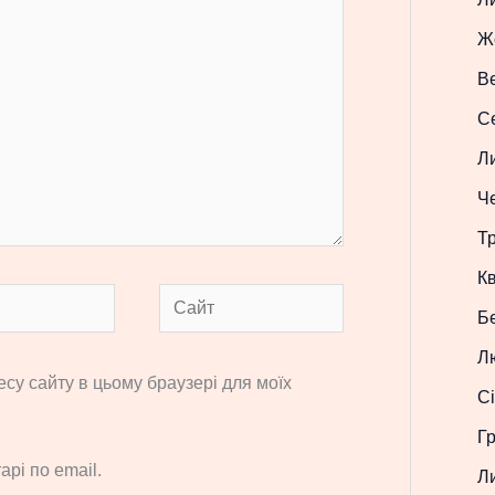
Ж
В
С
Л
Ч
Т
Кв
Сайт
Б
Л
ресу сайту в цьому браузері для моїх
Сі
Г
рі по email.
Л