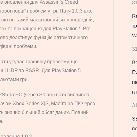
же оновлення для Assassin’s Creed
31
вої порції проблем у грі. Патч 1.0.3 вже
Re
 він не такий масштабний, як попередній,
т
ок та покращення для PlayStation 5 Pro.
W
сово деактивує функцію автоматичного
дівані проблеми.
31
патч усуває графічну проблему, що
В
ні HDR та PSSR. Для PlayStation 5
Ev
ильотами гри.
па
гл
PS5 та PC (через Steam) патч виявився
вачам Xbox Series X|S, Mac та на ПК через
31
ти значно більший обсяг даних. Повний
S
е.
пе
новлення 1.0.3