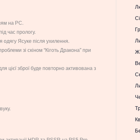
Л
Сі
ням на PC.
Г
ід час прологу.
Л
 одягу Ясуке після ухилення.
проблеми зі скіном “Кіготь Дракона” при
Ж
В
для цієї зброї буде повторно активована з
С
Л
Ч
Т
вуку.
Кв
Б
и активації HDR та PSSR на PS5 Pro.