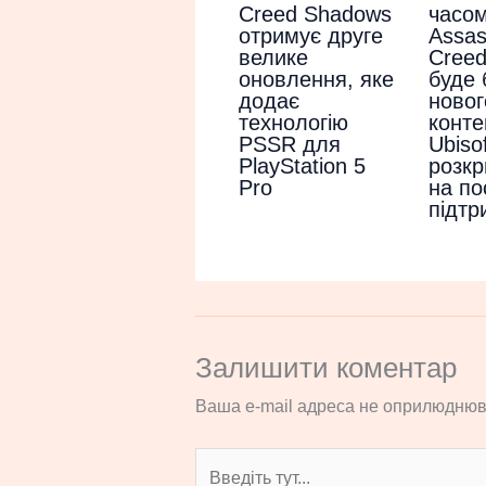
часом
Creed Shadows
Assas
отримує друге
Cree
велике
буде 
оновлення, яке
новог
додає
конте
технологію
Ubisof
PSSR для
розкр
PlayStation 5
на по
Pro
підтр
Залишити коментар
Ваша e-mail адреса не оприлюднюв
Введіть