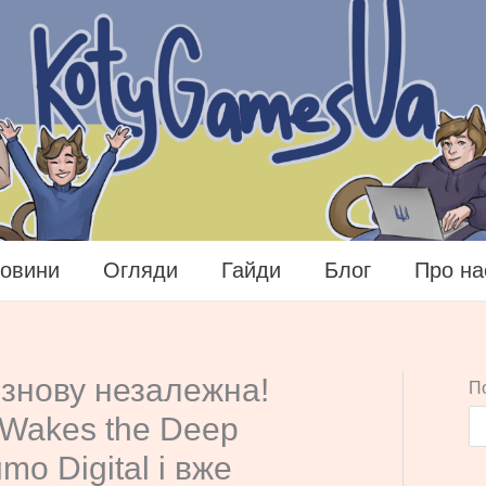
овини
Огляди
Гайди
Блог
Про на
знову незалежна!
П
l Wakes the Deep
mo Digital і вже