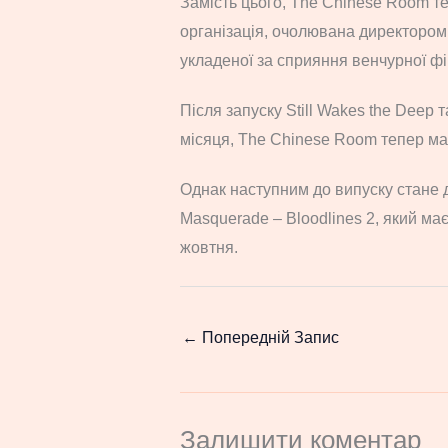
Замість цього, The Chinese Room т
організація, очолювана директором с
укладеної за сприяння венчурної фір
Після запуску Still Wakes the Deep 
місяця, The Chinese Room тепер має 
Однак наступним до випуску стане 
Masquerade – Bloodlines 2, який має
жовтня.
←
Попередній Запис
Залишити коментар