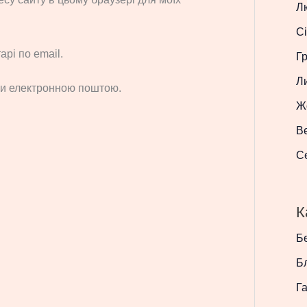
Л
Сі
рі по email.
Г
Л
си електронною поштою.
Ж
В
С
К
Бе
Б
Г