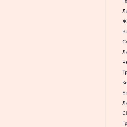
Г
Л
Ж
В
С
Л
Ч
Т
Кв
Б
Л
Сі
Г