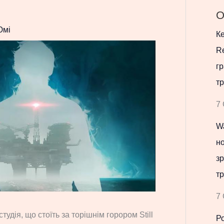
О
Юмі
Ке
Re
гр
тр
7 
Wa
но
зр
тр
7 
тудія, що стоїть за торішнім горором Still
Р