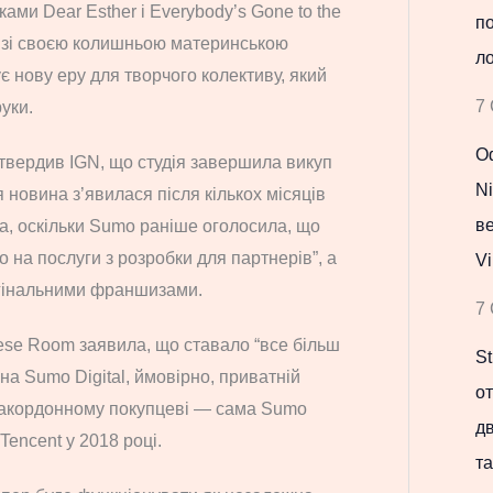
ами Dear Esther і Everybody’s Gone to the
по
ки зі своєю колишньою материнською
ло
є нову еру для творчого колективу, який
7 
уки.
Оф
твердив IGN, що студія завершила викуп
Ni
 новина з’явилася після кількох місяців
в
на, оскільки Sumo раніше оголосила, що
 на послуги з розробки для партнерів”, а
Vi
гінальними франшизами.
7 
ese Room заявила, що ставало “все більш
St
на Sumo Digital, ймовірно, приватній
о
 закордонному покупцеві — сама Sumo
д
Tencent у 2018 році.
та