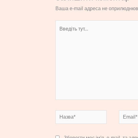
Ваша e-mail адреса не оприлюднюв
Введіть
тут...
Назва*
Email*
Зберегти моє ім'я, e-mail, та ад