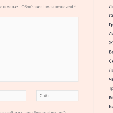
Л
атиметься.
Обов’язкові поля позначені
*
Сі
Г
Л
Ж
В
С
Л
Ч
Т
Сайт
Кв
Б
ресу сайту в цьому браузері для моїх