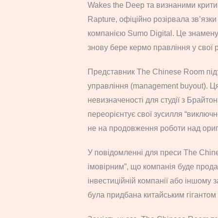
Wakes the Deep та визнаними критик
Rapture, офіційно розірвала зв’яз
компанією Sumo Digital. Це знамену
знову бере кермо правління у свої р
Представник The Chinese Room під
управління (management buyout). Ця
невизначеності для студії з Брайто
переорієнтує свої зусилля “виключно
не на продовження роботи над ори
У повідомленні для преси The Chin
імовірним”, що компанія буде прода
інвестиційній компанії або іншому
була придбана китайським гігантом 