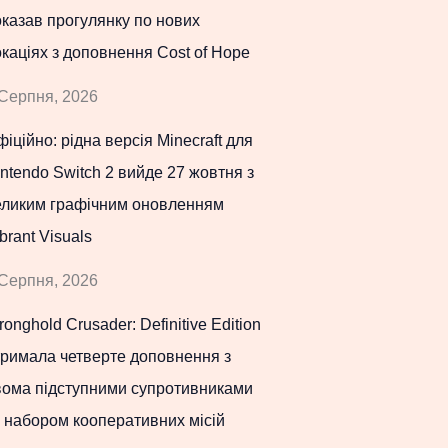
казав прогулянку по нових
каціях з доповнення Cost of Hope
Серпня, 2026
іційно: рідна версія Minecraft для
ntendo Switch 2 вийде 27 жовтня з
еликим графічним оновленням
brant Visuals
Серпня, 2026
ronghold Crusader: Definitive Edition
тримала четверте доповнення з
вома підступними супротивниками
 набором кооперативних місій