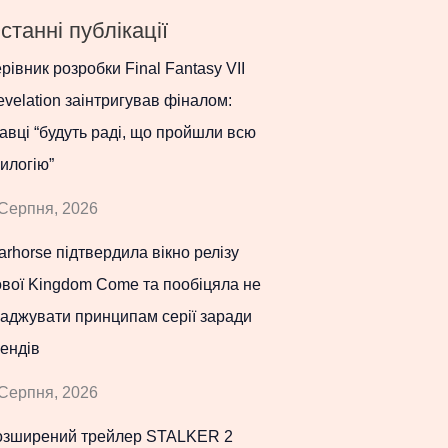
станні публікації
рівник розробки Final Fantasy VII
velation заінтригував фіналом:
авці “будуть раді, що пройшли всю
илогію”
Серпня, 2026
rhorse підтвердила вікно релізу
вої Kingdom Come та пообіцяла не
аджувати принципам серії заради
ендів
Серпня, 2026
озширений трейлер STALKER 2