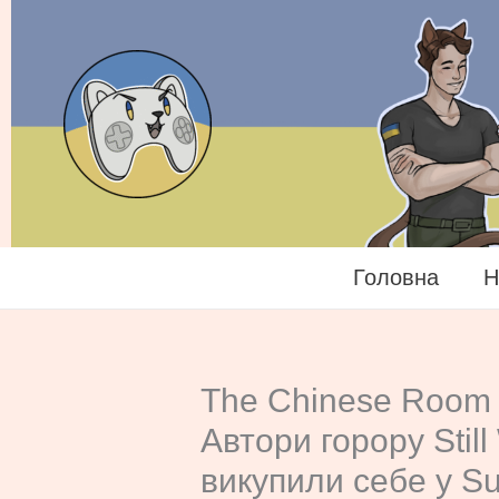
Перейти
до
вмісту
Головна
Н
The Chinese Room 
Автори горору Stil
викупили себе у Su