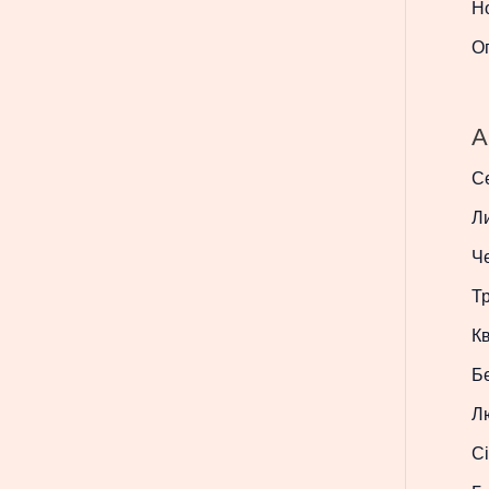
Н
О
A
С
Л
Ч
Т
Кв
Б
Л
Сі