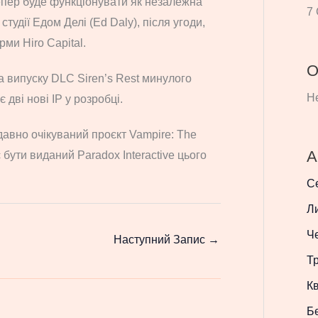
епер буде функціонувати як незалежна
7 
тудії Едом Делі (Ed Daly), після угоди,
ми Hiro Capital.
О
та випуску DLC Siren’s Rest минулого
Не
дві нові IP у розробці.
давно очікуваний проєкт Vampire: The
А
 бути виданий Paradox Interactive цього
С
Л
Ч
Наступний Запис
→
Т
Кв
Б