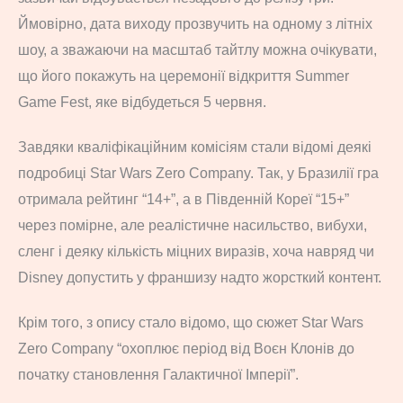
Ймовірно, дата виходу прозвучить на одному з літніх
шоу, а зважаючи на масштаб тайтлу можна очікувати,
що його покажуть на церемонії відкриття Summer
Game Fest, яке відбудеться 5 червня.
Завдяки кваліфікаційним комісіям стали відомі деякі
подробиці Star Wars Zero Company. Так, у Бразилії гра
отримала рейтинг “14+”, а в Південній Кореї “15+”
через помірне, але реалістичне насильство, вибухи,
сленг і деяку кількість міцних виразів, хоча навряд чи
Disney допустить у франшизу надто жорсткий контент.
Крім того, з опису стало відомо, що сюжет Star Wars
Zero Company “охоплює період від Воєн Клонів до
початку становлення Галактичної Імперії”.