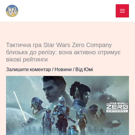
Перейти
до
вмісту
Тактична гра Star Wars Zero Company
близька до релізу: вона активно отримує
вікові рейтинги
Залишити коментар
/
Новини
/ Від
Юмі