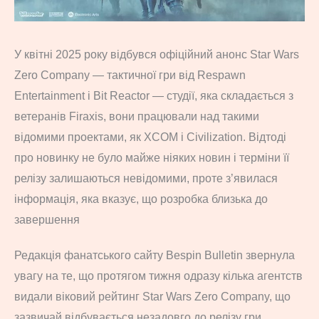
У квітні 2025 року відбувся офіційний анонс Star Wars
Zero Company — тактичної гри від Respawn
Entertainment і Bit Reactor — студії, яка складається з
ветеранів Firaxis, вони працювали над такими
відомими проектами, як XCOM і Civilization. Відтоді
про новинку не було майже ніяких новин і терміни її
релізу залишаються невідомими, проте з’явилася
інформація, яка вказує, що розробка близька до
завершення
Редакція фанатського сайту Bespin Bulletin звернула
увагу на те, що протягом тижня одразу кілька агентств
видали віковий рейтинг Star Wars Zero Company, що
зазвичай відбувається незадовго до релізу гри.