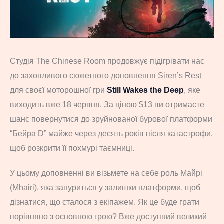
Студія The Chinese Room продовжує підігрівати нас
до захопливого сюжетного доповнення Siren’s Rest
для своєї моторошної гри
Still Wakes the Deep
, яке
виходить вже 18 червня. За ціною $13 ви отримаєте
шанс повернутися до зруйнованої бурової платформи
“Бейра D” майже через десять років після катастрофи,
щоб розкрити її похмурі таємниці.
У цьому доповненні ви візьмете на себе роль Майрі
(Mhairi), яка зануриться у залишки платформи, щоб
дізнатися, що сталося з екіпажем. Як це буде грати
порівняно з основною грою? Вже доступний великий