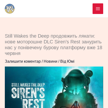
Перейти
до
вмісту
Still Wakes the Deep продовжить лякати:
нове моторошне DLC Siren’s Rest занурить
нас у понівечену бурову платформу вже 18
червня
Залишити коментар
/
Новини
/ Від
Юмі