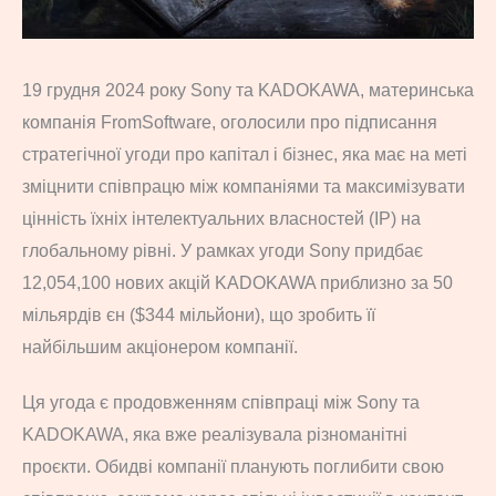
19 грудня 2024 року Sony та KADOKAWA, материнська
компанія FromSoftware, оголосили про підписання
стратегічної угоди про капітал і бізнес, яка має на меті
зміцнити співпрацю між компаніями та максимізувати
цінність їхніх інтелектуальних власностей (IP) на
глобальному рівні. У рамках угоди Sony придбає
12,054,100 нових акцій KADOKAWA приблизно за 50
мільярдів єн ($344 мільйони), що зробить її
найбільшим акціонером компанії.
Ця угода є продовженням співпраці між Sony та
KADOKAWA, яка вже реалізувала різноманітні
проєкти. Обидві компанії планують поглибити свою