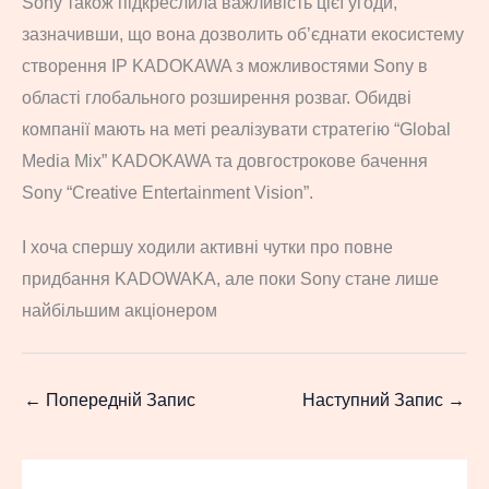
Sony також підкреслила важливість цієї угоди,
зазначивши, що вона дозволить об’єднати екосистему
створення IP KADOKAWA з можливостями Sony в
області глобального розширення розваг. Обидві
компанії мають на меті реалізувати стратегію “Global
Media Mix” KADOKAWA та довгострокове бачення
Sony “Creative Entertainment Vision”.
І хоча спершу ходили активні чутки про повне
придбання KADOWAKA, але поки Sony стане лише
найбільшим акціонером
←
Попередній Запис
Наступний Запис
→