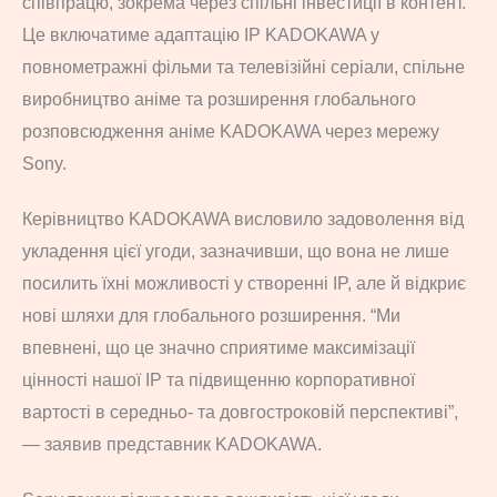
співпрацю, зокрема через спільні інвестиції в контент.
Це включатиме адаптацію IP KADOKAWA у
повнометражні фільми та телевізійні серіали, спільне
виробництво аніме та розширення глобального
розповсюдження аніме KADOKAWA через мережу
Sony.
Керівництво KADOKAWA висловило задоволення від
укладення цієї угоди, зазначивши, що вона не лише
посилить їхні можливості у створенні IP, але й відкриє
нові шляхи для глобального розширення. “Ми
впевнені, що це значно сприятиме максимізації
цінності нашої IP та підвищенню корпоративної
вартості в середньо- та довгостроковій перспективі”,
— заявив представник KADOKAWA.