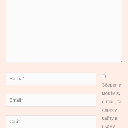
тут...
Назва*
Зберегти
моє ім'я,
Email*
e-mail, та
адресу
сайту в
Сайт
цьому