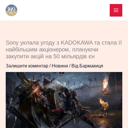
Перейти
до
вмісту
Sony уклала угоду з KADOKAWA та стала її
найбільшим акціонером, плануючи
закупити акцій на 50 мільярдів єн
Залишити коментар
/
Новини
/ Від
Бармакиця