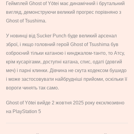
Геймплей Ghost of Yōtei має динамічний і брутальний
вигляд, демонструючи великий прогрес порівняно з
Ghost of Tsushima.
У новинці від Sucker Punch буде великий арсенал
зброї, і якщо головний герой Ghost of Tsushima був
озброєний тільки катаною і кинджалом-танто, то Атсу,
крім кусарігами, доступні катана, спис, одаті (довгий
меч) і парні клинки. Дівчина не скута кодексом бушидо
і може застосовувати найбрудніші прийоми, оскільки її
вороги чинять так само.
Ghost of Yōtei вийде 2 жовтня 2025 року ексклюзивно
на PlayStation 5