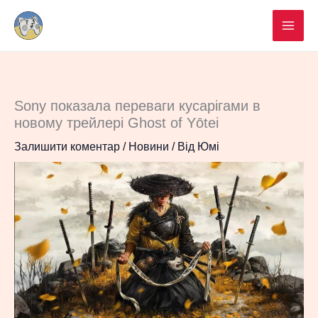
Перейти
до
вмісту
Sony показала переваги кусарігами в
новому трейлері Ghost of Yōtei
Залишити коментар
/
Новини
/ Від
Юмі