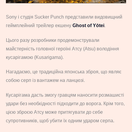
Sony і студія Sucker Punch представили видовищний
геймплейний трейлер екшену
Ghost of Yōtei
.
Цього разу розробники продемонстрували
майстерність головної героїні Атсу (Atsu) володіння
кусарігамою (Kusarigama).
Нагадаємо, це традиційна японська зброя, що являє
собою серп із вантажем на ланцюзі.
Кусарігама дасть змогу гравцям наносити розмашисті
удари без необхідності підходити до ворога. Крім того,
цією зброєю Атсу може притягувати до себе
супротивників, щоб убити їх одним ударом серпа.