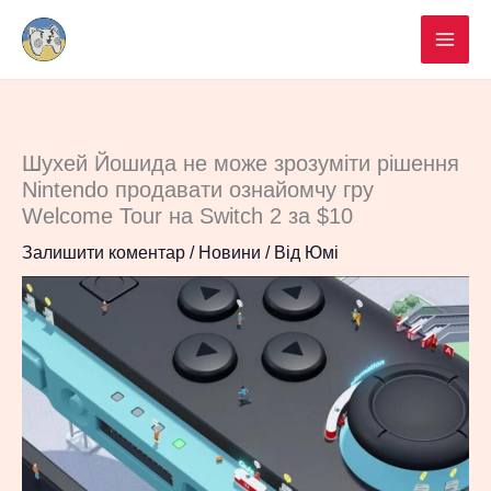
Перейти
до
вмісту
Шухей Йошида не може зрозуміти рішення
Nintendo продавати ознайомчу гру
Welcome Tour на Switch 2 за $10
Залишити коментар
/
Новини
/ Від
Юмі