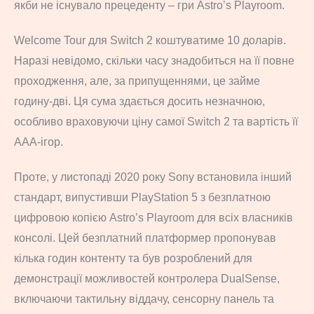
якби не існувало прецеденту – гри Astro’s Playroom.
Welcome Tour для Switch 2 коштуватиме 10 доларів.
Наразі невідомо, скільки часу знадобиться на її повне
проходження, але, за припущеннями, це займе
годину-дві. Ця сума здається досить незначною,
особливо враховуючи ціну самої Switch 2 та вартість її
AAA-ігор.
Проте, у листопаді 2020 року Sony встановила інший
стандарт, випустивши PlayStation 5 з безплатною
цифровою копією Astro’s Playroom для всіх власників
консолі. Цей безплатний платформер пропонував
кілька годин контенту та був розроблений для
демонстрації можливостей контролера DualSense,
включаючи тактильну віддачу, сенсорну панель та