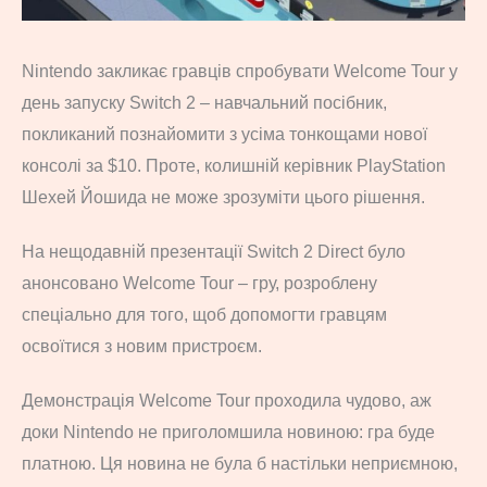
Nintendo закликає гравців спробувати Welcome Tour у
день запуску Switch 2 – навчальний посібник,
покликаний познайомити з усіма тонкощами нової
консолі за $10. Проте, колишній керівник PlayStation
Шeхей Йошида не може зрозуміти цього рішення.
На нещодавній презентації Switch 2 Direct було
анонсовано Welcome Tour – гру, розроблену
спеціально для того, щоб допомогти гравцям
освоїтися з новим пристроєм.
Демонстрація Welcome Tour проходила чудово, аж
доки Nintendo не приголомшила новиною: гра буде
платною. Ця новина не була б настільки неприємною,