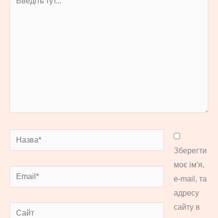
тут...
Назва*
Зберегти
моє ім'я,
Email*
e-mail, та
адресу
сайту в
Сайт