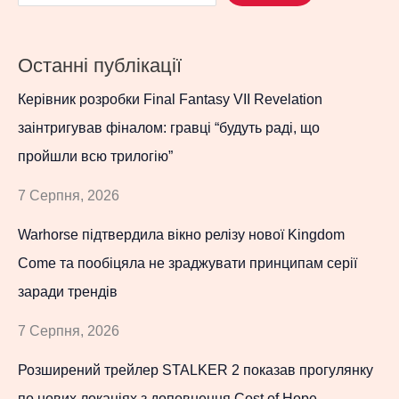
Останні публікації
Керівник розробки Final Fantasy VII Revelation
заінтригував фіналом: гравці “будуть раді, що
пройшли всю трилогію”
7 Серпня, 2026
Warhorse підтвердила вікно релізу нової Kingdom
Come та пообіцяла не зраджувати принципам серії
заради трендів
7 Серпня, 2026
Розширений трейлер STALKER 2 показав прогулянку
по нових локаціях з доповнення Cost of Hope