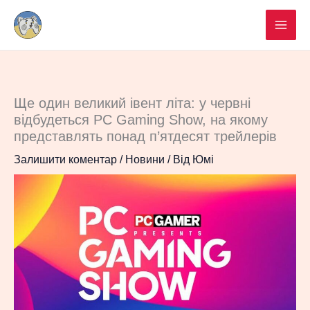
Перейти
до
вмісту
Ще один великий івент літа: у червні
відбудеться PC Gaming Show, на якому
представлять понад п’ятдесят трейлерів
Залишити коментар
/
Новини
/ Від
Юмі