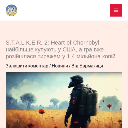
Перейти
до
вмісту
S.T.A.L.K.E.R. 2: Heart of Chornobyl
найбільше купують у США, а гра вже
розійшлася тиражем у 1,4 мільйона копій
Залишити коментар
/
Новини
/ Від
Бармакиця