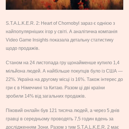
S.T.A.L.K.E.R. 2: Heart of Chornobyl зараз є однією з
найпопулярніших ігор у світі. А аналітична компанія
Video Game Insights показала детальну статистику
щодо продажів.
Станом на 24 листопада гру щонайменше купило 1,4
мільйона людей. А найбільше покупців було із США —
22%. Україна на другому місці із 16%. Також інтерес до
гри є в Німеччині та Китаю. Разом ці дві країни
зробили 14% від загальних продажів.
Піковий онлайн був 121 тисяча людей, а через 5 днів
гравці в середньому проводять 7,5 годин вдень за
дослідженням Зони. Разом з тим S.T.A.L.K.E.R. 2 має