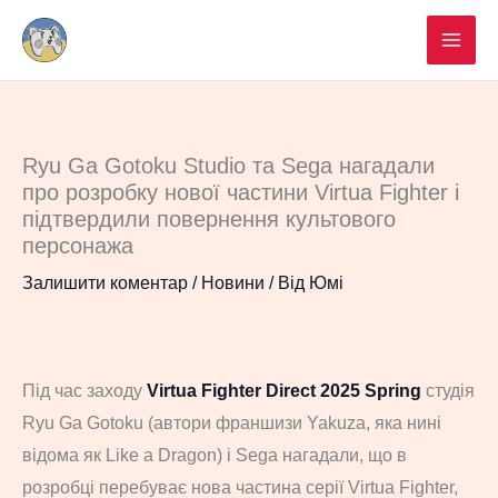
Перейти
до
вмісту
Ryu Ga Gotoku Studio та Sega нагадали
про розробку нової частини Virtua Fighter і
підтвердили повернення культового
персонажа
Залишити коментар
/
Новини
/ Від
Юмі
Під час заходу
Virtua Fighter Direct 2025 Spring
студія
Ryu Ga Gotoku (автори франшизи Yakuza, яка нині
відома як Like a Dragon) і Sega нагадали, що в
розробці перебуває нова частина серії Virtua Fighter,