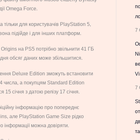
по
удії Omega Force.
ло
тільки для користувачів PlayStation 5,
7 
вона підійде і для інших платформ.
Оф
 Origins на PS5 потрібно звільнити 41 ГБ
Ni
 дня обсяг даних може збільшитися.
в
ення Deluxe Edition зможуть встановити
Vi
4 числа, а покупцям Standard Edition
7 
 15 січня з датою релізу 17 січня.
St
фіційну інформацію про попереднє
о
ins, але PlayStation Game Size рідко
д
го інформації можна довіряти.
та