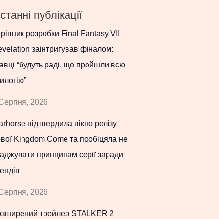
станні публікації
рівник розробки Final Fantasy VII
velation заінтригував фіналом:
авці “будуть раді, що пройшли всю
илогію”
Серпня, 2026
rhorse підтвердила вікно релізу
вої Kingdom Come та пообіцяла не
аджувати принципам серії заради
ендів
Серпня, 2026
озширений трейлер STALKER 2