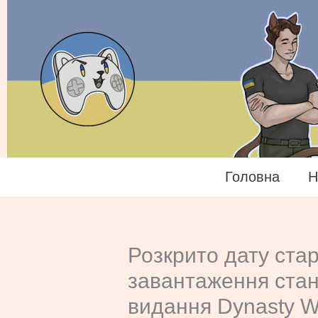
Перейти
до
вмісту
Головна
Н
Розкрито дату ста
завантаження стан
видання Dynasty Wa