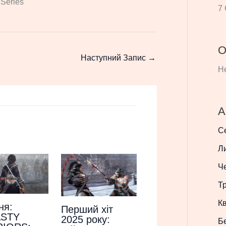
Series
7 
О
Наступний Запис
→
Не
А
С
Л
Ч
Т
Кв
ня:
Перший хіт
STY
2025 року:
Б