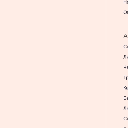
Н
О
A
С
Л
Ч
Т
Кв
Б
Л
Сі