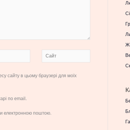
Л
Сі
Г
Л
Ж
Сайт
В
С
ресу сайту в цьому браузері для моїх
К
рі по email.
Бе
Б
си електронною поштою.
Г