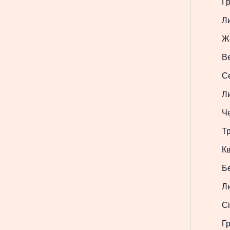
Г
Л
Ж
В
С
Л
Ч
Т
Кв
Б
Л
Сі
Г