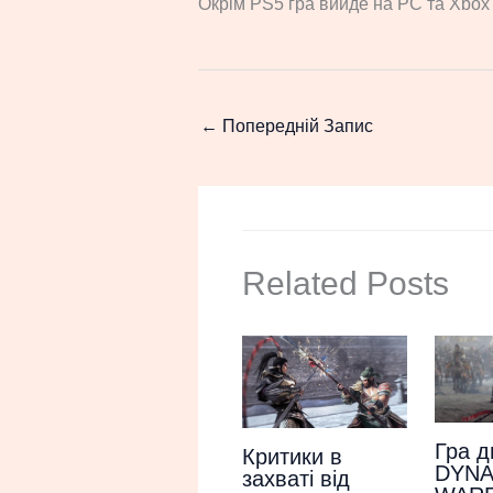
Окрім PS5 гра вийде на PC та Xbox 
←
Попередній Запис
Related Posts
Гра д
Критики в
DYNA
захваті від