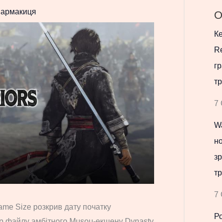
армакиця
О
Ке
Re
гр
тр
7 
Wa
но
зр
тр
7 
ame Size розкрив дату початку
Р
ір файлу амбітного Musou-екшену Dynasty