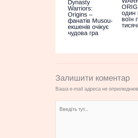
WARR
Dynasty
ORIG
Warriors:
один 
Origins –
воїн 
фанатів Musou-
тисяч
екшенів очікує
чудова гра
Залишити коментар
Ваша e-mail адреса не оприлюднюв
Введіть
тут...