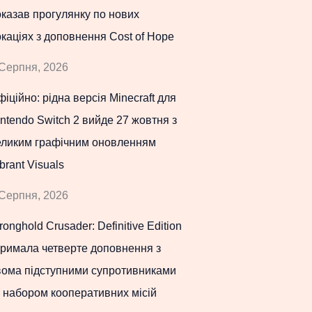
казав прогулянку по нових
каціях з доповнення Cost of Hope
Серпня, 2026
іційно: рідна версія Minecraft для
ntendo Switch 2 вийде 27 жовтня з
еликим графічним оновленням
brant Visuals
Серпня, 2026
ronghold Crusader: Definitive Edition
тримала четверте доповнення з
вома підступними супротивниками
 набором кооперативних місій