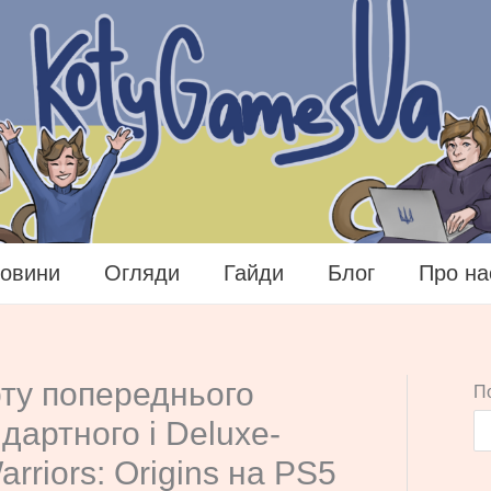
овини
Огляди
Гайди
Блог
Про на
рту попереднього
П
дартного і Deluxe-
rriors: Origins на PS5