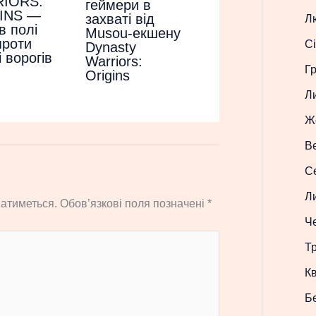
IORS:
геймери в
INS —
захваті від
Л
в полі
Musou-екшену
проти
Сі
Dynasty
і ворогів
Warriors:
Г
Origins
Л
Ж
В
С
Л
атиметься.
Обов’язкові поля позначені
*
Ч
Т
Кв
Б