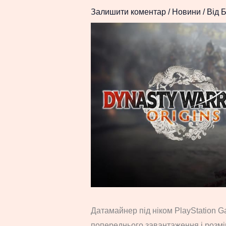
Залишити коментар
/
Новини
/ Від
Б
Датамайнер під ніком PlayStation G
попереднього завантаження і розм