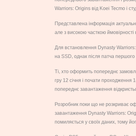
Warriors: Origins від Koei Tecmo і ст
Представлена інформація актуальна 
але з високою часткою ймовірності 
Для встановлення Dynasty Warriors:
на SSD, однак після патча першого
Ті, хто оформить попереднє замовл
гру 12 січня і почати проходження 1
попереднє завантаження відкриється
Розробник поки що не розкриває о
завантаження Dynasty Warriors: Orig
помиляється у своїх даних, тому йо