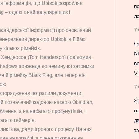
ся інформація, що Ubisoft розробляє
по
ag – однієї з найпопулярніших і
ло
7 
інсайдерської інформації про оновлений
генеральний директор Ubisoft Ів Гіймо
Оф
 кількох рімейків.
Ni
м Хендерсон (Tom Henderson) повідомив,
в
Shadows призведе до неминучої затримки
Vi
а й рімейку Black Flag, але тепер він
ою.
7 
озпорядження потрапили документи,
St
який позначений кодовою назвою Obsidian,
о
блення, а на набагато просунутішій, і
багато геймерів.
д
ик із кадрами ігрового процесу. На них
та
ве на кораблі, а сцена створена на