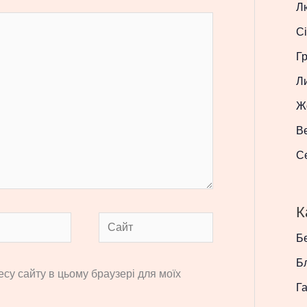
Л
Сі
Г
Л
Ж
В
С
К
Сайт
Бе
Б
ресу сайту в цьому браузері для моїх
Г