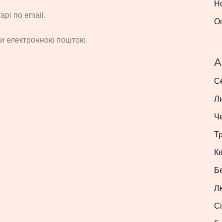
Н
рі по email.
О
си електронною поштою.
A
С
Л
Ч
Т
Кв
Б
Л
Сі