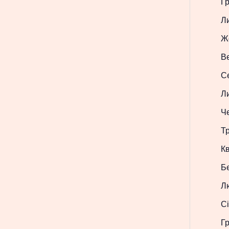
Г
Л
Ж
В
С
Л
Ч
Т
Кв
Б
Л
Сі
Г