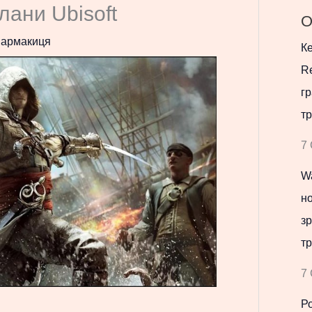
лани Ubisoft
О
армакиця
Ке
Re
гр
тр
7 
Wa
но
зр
тр
7 
Р