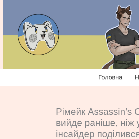
Перейти
до
вмісту
Головна
Н
Рімейк Assassin’s C
вийде раніше, ніж у
інсайдер поділивс