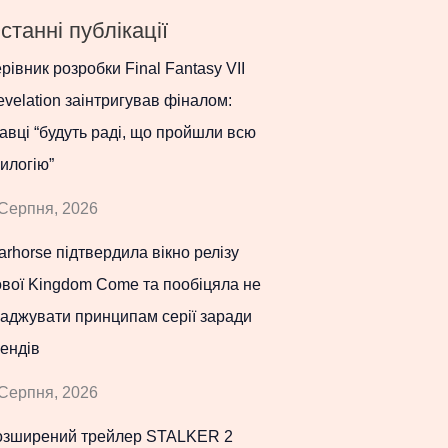
станні публікації
рівник розробки Final Fantasy VII
velation заінтригував фіналом:
авці “будуть раді, що пройшли всю
илогію”
Серпня, 2026
rhorse підтвердила вікно релізу
вої Kingdom Come та пообіцяла не
аджувати принципам серії заради
ендів
Серпня, 2026
озширений трейлер STALKER 2