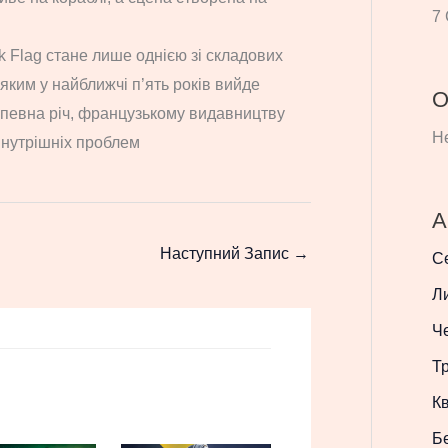
7 
 Flag стане лише однією зі складових
 яким у найближчі п’ять років вийде
О
о, певна річ, французькому видавництву
Не
внутрішніх проблем
А
Наступний Запис
→
С
Л
Ч
Т
Кв
Б