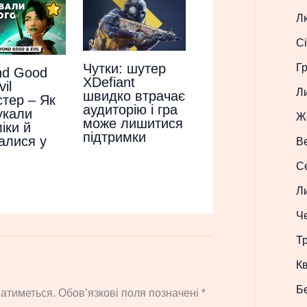
Л
Сі
Чутки: шутер
Г
nd Good
XDefiant
il
Л
швидко втрачає
тер – Як
аудиторію і гра
укали
Ж
може лишитися
іки й
підтримки
алися у
В
С
Л
Ч
Т
Кв
Б
атиметься.
Обов’язкові поля позначені
*