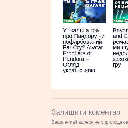
Унікальна гра
Beyo
про Пандору чи
and Ev
пофарбований
ремас
Far Cry? Avatar
ми ш
Frontiers of
недол
Pandora –
закох
Огляд
гру
українською
Залишити коментар
Ваша e-mail адреса не оприлюднюв