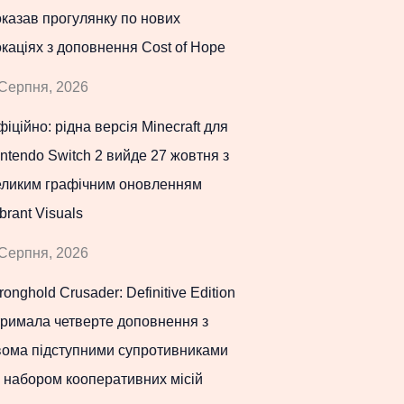
казав прогулянку по нових
каціях з доповнення Cost of Hope
Серпня, 2026
іційно: рідна версія Minecraft для
ntendo Switch 2 вийде 27 жовтня з
еликим графічним оновленням
brant Visuals
Серпня, 2026
ronghold Crusader: Definitive Edition
тримала четверте доповнення з
вома підступними супротивниками
 набором кооперативних місій