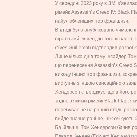
У середині 2023 року в ЗМІ з’явила
рімейк Assassin’s Creed IV: Black Fl
найулюбленіших ігор франшизи.
Відтоді було опубліковано чимало 
піратський екшен, до того ж навіть 
(Yves Guillemot) підтвердив розробку
Лише кілька днів тому інсайдер То
що перенесення Assassin’s Creed 
виходу інших ігор франшизи, зокрем
виступив з іншою сенсаційною заяв
Хендерсон стверджує, що в його р
згідно з якими рімейк Black Flag, 
перебуває не на ранній стадії розро
вийде значно раніше, ніж очікують 
Ба більше, Том Хендерсон бачив рол
Едвард Кенвей (Edward Kenway) пли