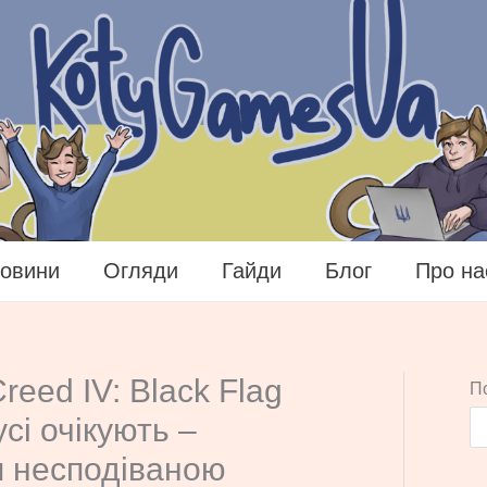
овини
Огляди
Гайди
Блог
Про на
reed IV: Black Flag
П
сі очікують –
я несподіваною