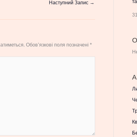
та
Наступний Запис
→
31
О
атиметься.
Обов’язкові поля позначені
*
Не
А
Л
Ч
Т
Кв
Б