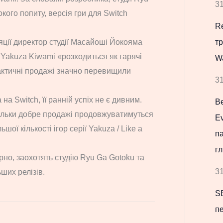
31
окого попиту, версія гри для Switch
Re
яції директор студії Масайоші Йокояма
т
 Yakuza Kiwami «розходиться як гарячі
W
актичні продажі значно перевищили
31
а Switch, її ранній успіх не є дивним.
В
кільки добре продажі продовжуватимуться
Ev
шої кількості ігор серії Yakuza / Like a
па
гл
но, заохотять студію Ryu Ga Gotoku та
31
ших релізів.
S
пе