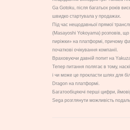
Ga Gotoku, після багатьох років вис
швидко стартувала у продажах.
Під час нещодавньої прямої трансл
(Masayoshi Yokoyama) розповів, що
пиріжки» на платформі, причому ф
початкові очікування компанії.
Враховуючи давній попит на Yakuza н
Тепер питання полягає в тому, нас
і чи може це прокласти шлях для біль
Dragon на платформі.
Багатообіцяючі перші цифри, ймовір
Sega розглянути можливість подаль