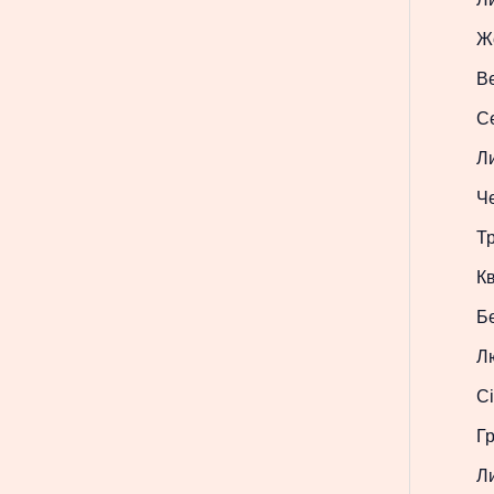
Ж
В
С
Л
Ч
Т
Кв
Б
Л
Сі
Г
Л