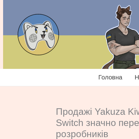
Перейти
до
вмісту
Головна
Н
Продажі Yakuza Ki
Switch значно пер
розробників