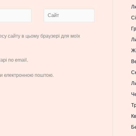
Л
Сайт
Сі
Г
ресу сайту в цьому браузері для моїх
Л
Ж
рі по email.
В
С
си електронною поштою.
Л
Ч
Т
Кв
Б