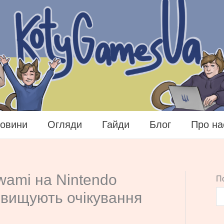
овини
Огляди
Гайди
Блог
Про на
wami на Nintendo
П
евищують очікування