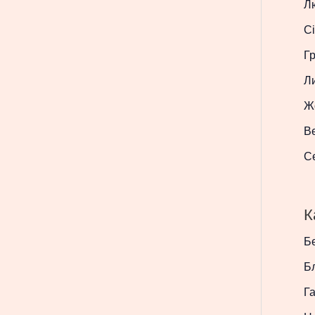
Л
Сі
Г
Л
Ж
В
С
К
Бе
Б
Г