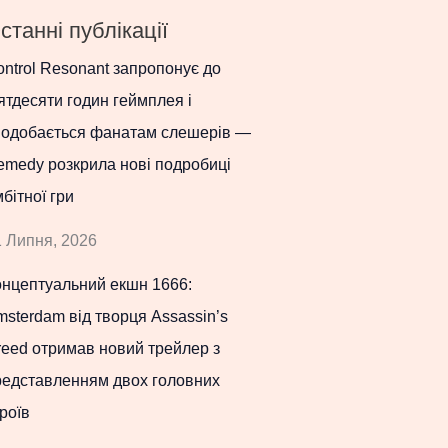
станні публікації
ntrol Resonant запропонує до
ятдесяти годин геймплея і
подобається фанатам слешерів —
emedy розкрила нові подробиці
бітної гри
 Липня, 2026
онцептуальний екшн 1666:
sterdam від творця Assassin’s
eed отримав новий трейлер з
редставленням двох головних
роїв