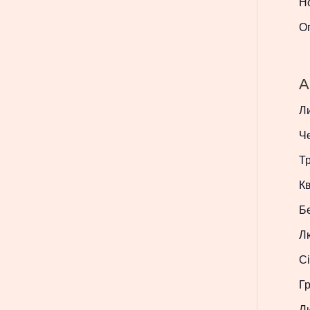
Н
О
A
Л
Ч
Т
Кв
Б
Л
Сі
Г
Л