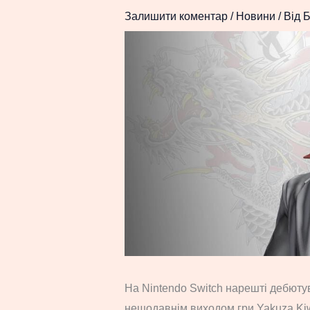
Залишити коментар
/
Новини
/ Від
Б
На Nintendo Switch нарешті дебютув
нещодавнім виходом гри Yakuza Kiw