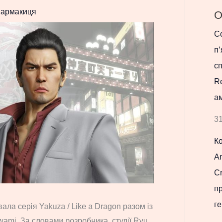
армакиця
О
Co
п’
с
R
ам
31
К
Am
Cr
п
ге
ала серія Yakuza / Like a Dragon разом із
ami. За словами розробника, студії Ryu