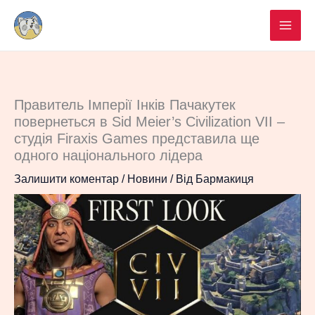
Перейти
до
вмісту
Правитель Імперії Інків Пачакутек
повернеться в Sid Meier’s Civilization VII –
студія Firaxis Games представила ще
одного національного лідера
Залишити коментар
/
Новини
/ Від
Бармакиця