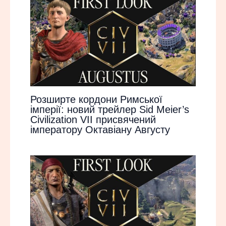
Розширте кордони Римської
імперії: новий трейлер Sid Meier’s
Civilization VII присвячений
імператору Октавіану Августу