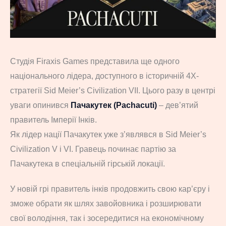
Студія Firaxis Games представила ще одного
національного лідера, доступного в історичній 4X-
стратегії Sid Meier’s Civilization VII. Цього разу в центрі
уваги опинився
Пачакутек (Pachacuti)
– дев’ятий
правитель Імперії Інків.
Як лідер нації Пачакутек уже з’являвся в Sid Meier’s
Civilization V і VI. Гравець починає партію за
Пачакутека в спеціальній гірській локації.
У новій грі правитель інків продовжить свою кар’єру і
зможе обрати як шлях завойовника і розширювати
свої володіння, так і зосередитися на економічному