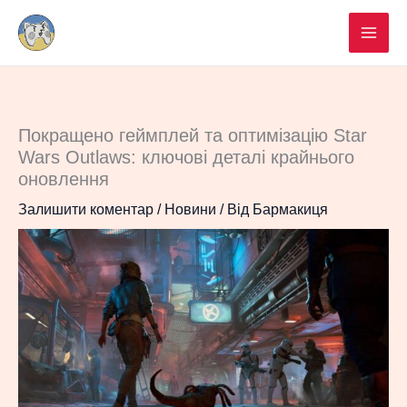
Перейти
до
вмісту
Покращено геймплей та оптимізацію Star
Wars Outlaws: ключові деталі крайнього
оновлення
Залишити коментар
/
Новини
/ Від
Бармакиця