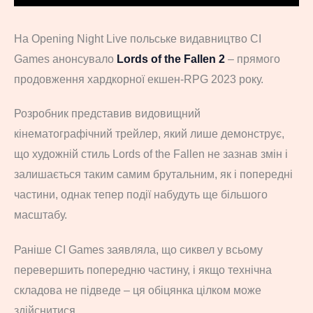
На Opening Night Live польське видавництво CI
Games анонсувало
Lords of the Fallen 2
– прямого
продовження хардкорної екшен-RPG 2023 року.
Розробник представив видовищний
кінематографічний трейлер, який лише демонструє,
що художній стиль Lords of the Fallen не зазнав змін і
залишається таким самим брутальним, як і попередні
частини, однак тепер події набудуть ще більшого
масштабу.
Раніше CI Games заявляла, що сиквел у всьому
перевершить попередню частину, і якщо технічна
складова не підведе – ця обіцянка цілком може
здійснитися.