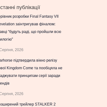
станні публікації
рівник розробки Final Fantasy VII
velation заінтригував фіналом:
авці “будуть раді, що пройшли всю
илогію”
Серпня, 2026
rhorse підтвердила вікно релізу
вої Kingdom Come та пообіцяла не
аджувати принципам серії заради
ендів
Серпня, 2026
озширений трейлер STALKER 2