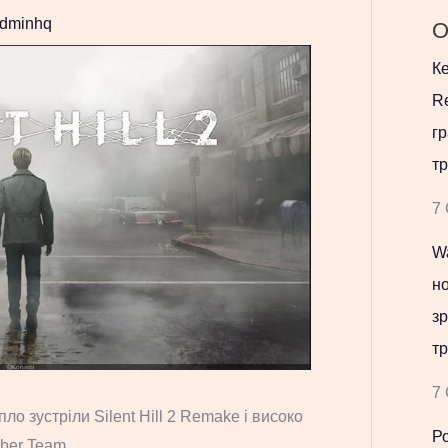
dminhq
О
Ке
Re
гр
тр
7 
Wa
но
зр
тр
7 
о зустріли Silent Hill 2 Remake і високо
Р
ober Team.