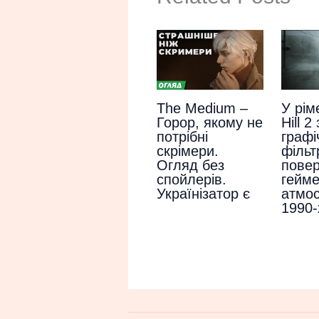
The Medium –
У рім
Горор, якому не
Hill 2
потрібні
графі
скрімери.
фільт
Огляд без
пове
спойлерів.
гейме
Українізатор є
атмо
1990-