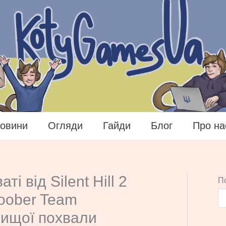
овини
Огляди
Гайди
Блог
Про на
ті від Silent Hill 2
П
oober Team
вищої похвали