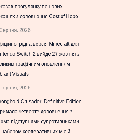
казав прогулянку по нових
каціях з доповнення Cost of Hope
Серпня, 2026
іційно: рідна версія Minecraft для
ntendo Switch 2 вийде 27 жовтня з
еликим графічним оновленням
brant Visuals
Серпня, 2026
ronghold Crusader: Definitive Edition
тримала четверте доповнення з
вома підступними супротивниками
 набором кооперативних місій