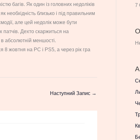
стю багів. Як один із головних недоліків
7 
як необхідність близько і під правильним
ємодії, але цей недолік може бути
О
 патчів. Дехто скаржиться на
 в абсолютній меншості.
Не
ся 8 жовтня на PC і PS5, а через рік гра
А
С
Л
Наступний Запис
→
Ч
Т
Кв
Б