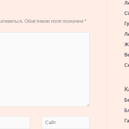
Л
Сі
атиметься.
Обов’язкові поля позначені
*
Г
Л
Ж
В
С
К
Бе
Б
Сайт
Г