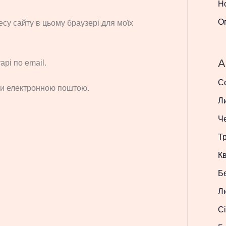
Н
О
ресу сайту в цьому браузері для моїх
A
рі по email.
С
си електронною поштою.
Л
Ч
Т
Кв
Б
Л
Сі