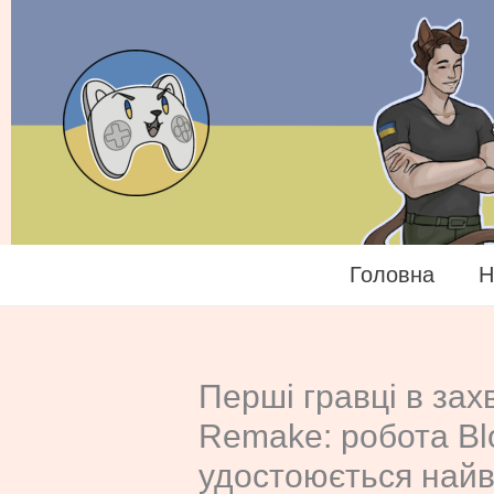
Перейти
до
вмісту
Головна
Н
Перші гравці в захва
Remake: робота Bl
удостоюється най