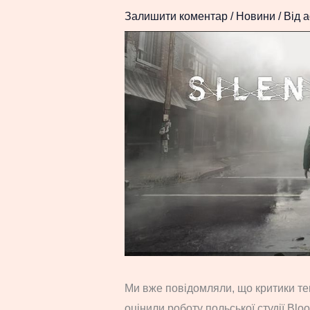
Залишити коментар
/
Новини
/ Від
a
Ми вже повідомляли, що критики тепл
оцінили роботу польської студії Blo