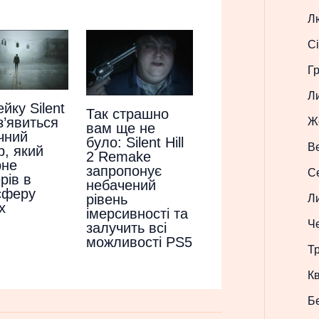
Л
Сі
Г
Л
ейку Silent
Так страшно
 з’явиться
Ж
вам ще не
чний
було: Silent Hill
В
р, який
2 Remake
рне
запропонує
С
рів в
небачений
сферу
рівень
Л
х
імерсивності та
Ч
залучить всі
можливості PS5
Т
Кв
Б