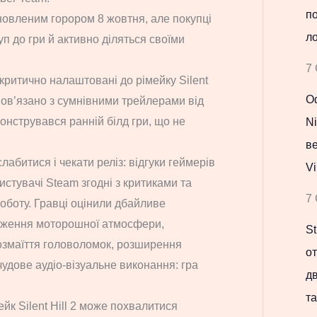
по
овленим горором 8 жовтня, але покупці
ло
п до гри й активно діляться своїми
7 
 критично налаштовані до рімейку Silent
Оф
о пов’язано з сумнівними трейлерами від
монструвався ранній білд гри, що не
Ni
в
лабитися і чекати реліз: відгуки геймерів
Vi
стувачі Steam згодні з критиками та
7 
оботу. Гравці оцінили дбайливе
еження моторошної атмосфери,
St
озмаїття головоломок, розширення
о
 чудове аудіо-візуальне виконання: гра
д
та
йк Silent Hill 2 може похвалитися