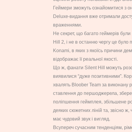
Геймери зможуть ознайомитися з он
Deluxe-видання вже отримали досту
враженнями.
Не секрет, що багато геймерів були
Hill 2, і не в останню чергу це бул
Konami, в яких з якоїсь причини де
відображає її реальної якості.
Що ж, фанати Silent Hill можуть розс
виявилися “дуже позитивними”. Кори
хвалять Bloober Team за виконану р
ставлення до першоджерела, збер
поліпшення геймплея, збільшене р
деяких сюжетних ліній та, звісно ж,
має чудовий звук і вигляд.
Всупереч сучасним тенденціям, ріме