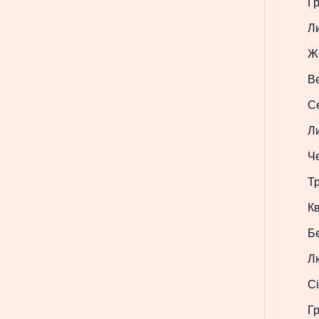
Г
Л
Ж
В
С
Л
Ч
Т
Кв
Б
Л
Сі
Г