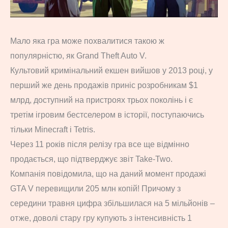
Мало яка гра може похвалитися такою ж
популярністю, як Grand Theft Auto V.
Культовий кримінальний екшен вийшов у 2013 році, у
перший же день продажів приніс розробникам $1
млрд, доступний на пристроях трьох поколінь і є
третім ігровим бестселером в історії, поступаючись
тільки Minecraft і Tetris.
Через 11 років після релізу гра все ще відмінно
продається, що підтверджує звіт Take-Two.
Компанія повідомила, що на даний момент продажі
GTA V перевищили 205 млн копій! Причому з
середини травня цифра збільшилася на 5 мільйонів –
отже, доволі стару гру купують з інтенсивність 1