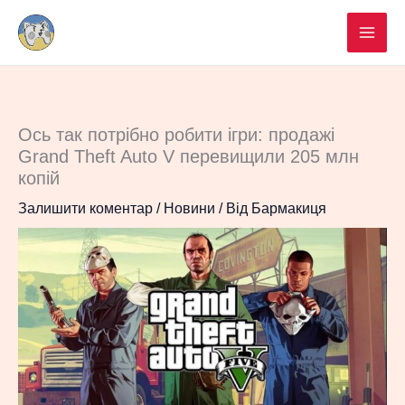
Перейти
до
вмісту
Ось так потрібно робити ігри: продажі
Grand Theft Auto V перевищили 205 млн
копій
Залишити коментар
/
Новини
/ Від
Бармакиця