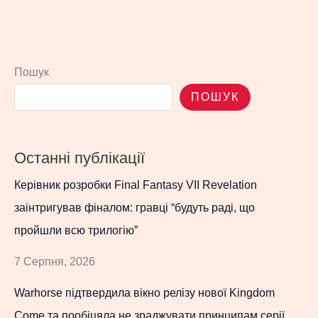
Пошук
ПОШУК
Останні публікації
Керівник розробки Final Fantasy VII Revelation
заінтригував фіналом: гравці “будуть раді, що
пройшли всю трилогію”
7 Серпня, 2026
Warhorse підтвердила вікно релізу нової Kingdom
Come та пообіцяла не зраджувати принципам серії