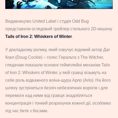
Видавництво United Label і студія Odd Bug
представили оглядовий трейлер стильного 2D-екшену
Tails of Iron 2: Whiskers of Winter
.
У докладному ролику, який озвучує відомий актор Даг
Кокл (Doug Cockle) – голос Геральта з The Witcher,
глядачам показали основні геймплейні механіки Tails
of Iron 2: Whiskers of Winter, у якій гравці візьмуть на
себе роль відважного воїна-щура Арло (Arlo). На його
шляху зустрінеться безліч небезпечних ворогів і для
перемоги над ними від гравця знадобляться
концентрація і тонкий розрахунок кожної дії, особливо
під час битв з босами.