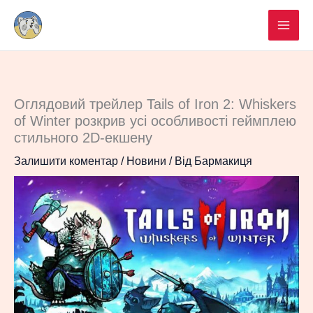
Перейти
до
вмісту
Оглядовий трейлер Tails of Iron 2: Whiskers
of Winter розкрив усі особливості геймплею
стильного 2D-екшену
Залишити коментар
/
Новини
/ Від
Бармакиця