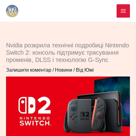
Перейти
до
вмісту
Nvidia розкрила технічні подробиці Nintendo
Switch 2: консоль підтримує трасування
променів, DLSS і технологію G-Sync
Залишити коментар
/
Новини
/ Від
Юмі