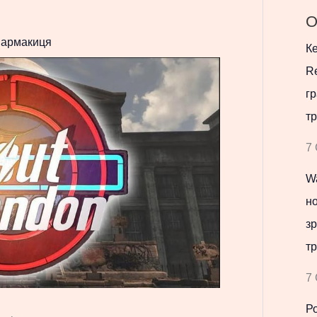
О
армакиця
Ке
Re
гр
тр
7 
Wa
но
зр
тр
7 
Р