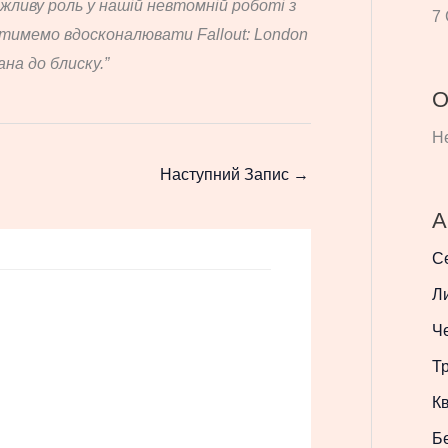
ажливу роль у нашій невтомній роботі з
7 
атимемо вдосконалювати Fallout: London
ана до блиску.”
О
Не
Наступний Запис
→
А
С
Л
Ч
Т
Кв
Б