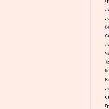
Г
Л
Ж
В
С
Л
Ч
Т
Кв
Б
Л
Сі
Г