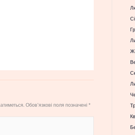
Л
Сі
Г
Л
Ж
В
С
Л
Ч
атиметься.
Обов’язкові поля позначені
*
Т
Кв
Б