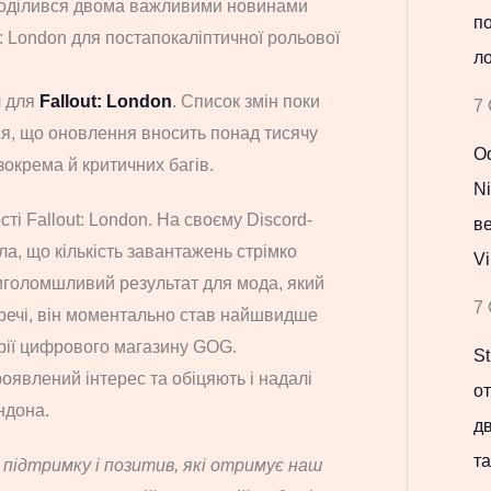
 поділився двома важливими новинами
по
: London для постапокаліптичної рольової
ло
ч для
Fallout: London
. Список змін поки
7 
ся, що оновлення вносить понад тисячу
Оф
окрема й критичних багів.
Ni
ті Fallout: London. На своєму Discord-
в
ла, що кількість завантажень стрімко
Vi
иголомшливий результат для мода, який
7 
речі, він моментально став найшвидше
рії цифрового магазину GOG.
St
оявлений інтерес та обіцяють і надалі
о
ндона.
д
та
у підтримку і позитив, які отримує наш