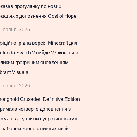
казав прогулянку по нових
каціях з доповнення Cost of Hope
Серпня, 2026
іційно: рідна версія Minecraft для
ntendo Switch 2 вийде 27 жовтня з
еликим графічним оновленням
brant Visuals
Серпня, 2026
ronghold Crusader: Definitive Edition
тримала четверте доповнення з
вома підступними супротивниками
 набором кооперативних місій