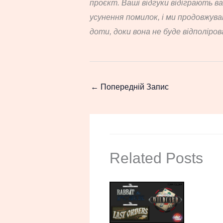
проєкт. Ваші відгуки відіграють в
усунення помилок, і ми продовжув
доти, доки вона не буде відполіров
←
Попередній Запис
Related Posts