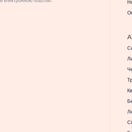
си електронною поштою.
Н
О
A
С
Л
Ч
Т
Кв
Б
Л
Сі