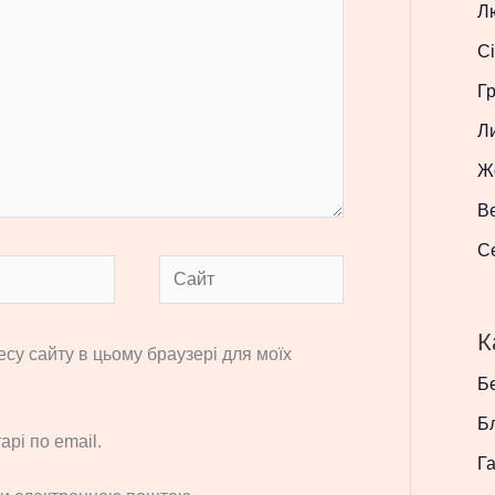
Л
Сі
Г
Л
Ж
В
С
Сайт
К
ресу сайту в цьому браузері для моїх
Бе
Б
рі по email.
Г