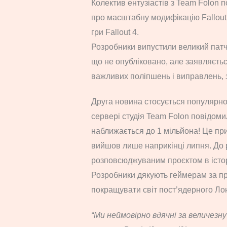
Колектив ентузіастів з Team Folon
про масштабну модифікацію Fallout
гри Fallout 4.
Розробники випустили великий пат
що не опубліковано, але заявляєть
важливих поліпшень і виправлень, з
Друга новина стосується популярнос
сервері студія Team Folon повідоми
наближається до 1 мільйона! Це пр
вийшов лише наприкінці липня. До 
розповсюджуваним проєктом в істо
Розробники дякують геймерам за пр
покращувати світ пост’ядерного Ло
“Ми неймовірно вдячні за величезн