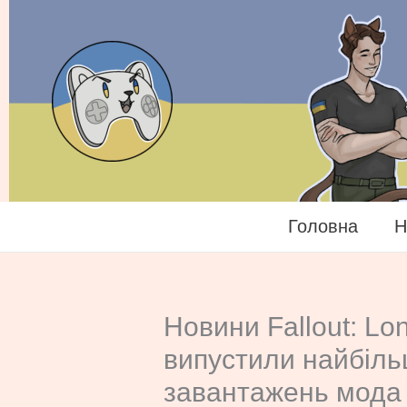
Перейти
до
вмісту
Головна
Н
Новини Fallout: Lo
випустили найбільш
завантажень мода 