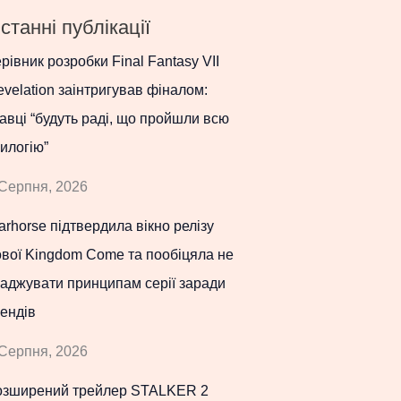
станні публікації
рівник розробки Final Fantasy VII
velation заінтригував фіналом:
авці “будуть раді, що пройшли всю
илогію”
Серпня, 2026
rhorse підтвердила вікно релізу
вої Kingdom Come та пообіцяла не
аджувати принципам серії заради
ендів
Серпня, 2026
озширений трейлер STALKER 2